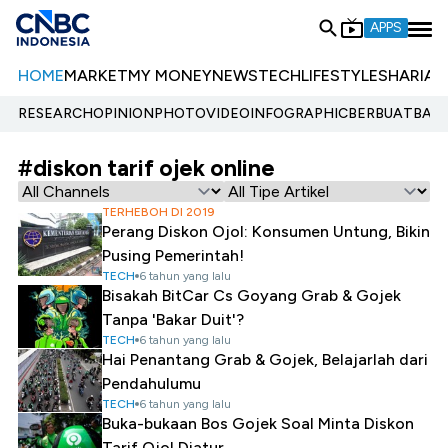
APPS
HOME
MARKET
MY MONEY
NEWS
TECH
LIFESTYLE
SHARIA
E
RESEARCH
OPINION
PHOTO
VIDEO
INFOGRAPHIC
BERBUATBAIK.
#diskon tarif ojek online
TERHEBOH DI 2019
Perang Diskon Ojol: Konsumen Untung, Bikin
Pusing Pemerintah!
TECH
6 tahun yang lalu
Bisakah BitCar Cs Goyang Grab & Gojek
Tanpa 'Bakar Duit'?
TECH
6 tahun yang lalu
Hai Penantang Grab & Gojek, Belajarlah dari
Pendahulumu
TECH
6 tahun yang lalu
Buka-bukaan Bos Gojek Soal Minta Diskon
Tarif Ojol Diatur