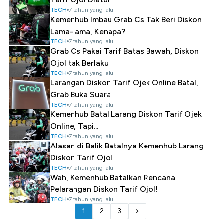
TECH
7 tahun yang lalu
Kemenhub Imbau Grab Cs Tak Beri Diskon
Lama-lama, Kenapa?
TECH
7 tahun yang lalu
Grab Cs Pakai Tarif Batas Bawah, Diskon
Ojol tak Berlaku
TECH
7 tahun yang lalu
Larangan Diskon Tarif Ojek Online Batal,
Grab Buka Suara
TECH
7 tahun yang lalu
Kemenhub Batal Larang Diskon Tarif Ojek
Online, Tapi...
TECH
7 tahun yang lalu
Alasan di Balik Batalnya Kemenhub Larang
Diskon Tarif Ojol
TECH
7 tahun yang lalu
Wah, Kemenhub Batalkan Rencana
Pelarangan Diskon Tarif Ojol!
TECH
7 tahun yang lalu
1
2
3