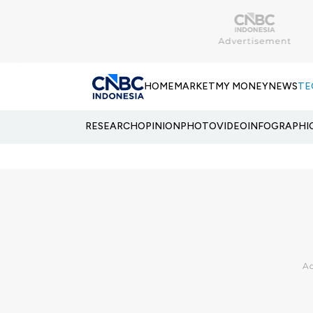
HOME
MARKET
MY MONEY
NEWS
TE
RESEARCH
OPINION
PHOTO
VIDEO
INFOGRAPHI