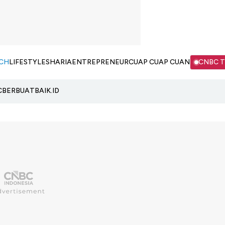
CH
LIFESTYLE
SHARIA
ENTREPRENEUR
CUAP CUAP CUAN
CNBC 
C
BERBUATBAIK.ID