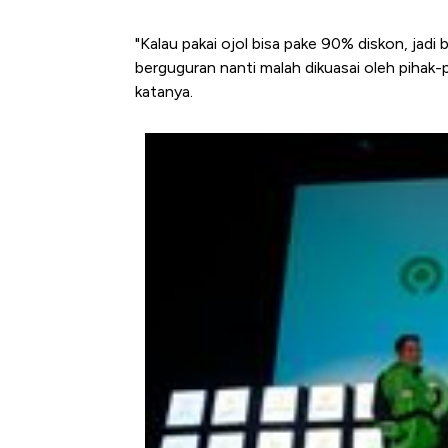
"Kalau pakai ojol bisa pake 90% diskon, jadi
berguguran nanti malah dikuasai oleh pihak-
katanya.
Kongo Tutup Keran Ekspor, 
Tembaga Terbang ke Zona B