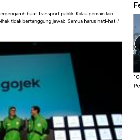
F
 berpengaruh buat transport publik. Kalau pemain lain
pihak tidak bertanggung jawab. Semua harus hati-hati,"
Harga
Adu Panas Kinerja Emiten Minyak RI,
10
erbahaya
Mana yang Cuannya Paling Menyala?
Pe