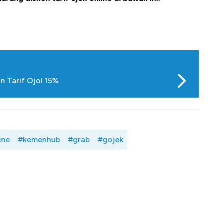
n Tarif Ojol 15%
ine
#kemenhub
#grab
#gojek