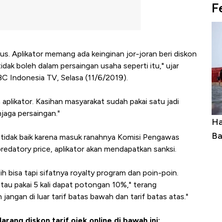
F
us. Aplikator memang ada keinginan jor-joran beri diskon
idak boleh dalam persaingan usaha seperti itu," ujar
 Indonesia TV, Selasa (11/6/2019).
a aplikator. Kasihan masyarakat sudah pakai satu jadi
enjaga persaingan."
uasai
Harga Batu Bara Bangkit, Ada Kabar
Ha
ng-Airbus?
Baik Buat Pengusaha RI
Ap
 tidak baik karena masuk ranahnya Komisi Pengawas
predatory price, aplikator akan mendapatkan sanksi.
h bisa tapi sifatnya royalty program dan poin-poin.
ik atau pakai 5 kali dapat potongan 10%," terang
 jangan di luar tarif batas bawah dan tarif batas atas."
ang diskon tarif ojek online di bawah ini: