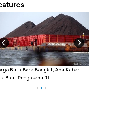
eatures
rga Emas Jatuh Usai Terbang 3 Hari,
a yang Sebenarnya Terjadi?