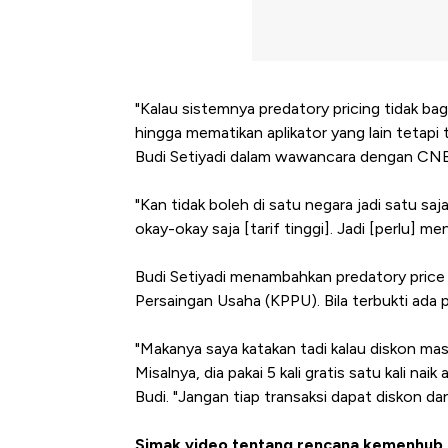
"Kalau sistemnya predatory pricing tidak bag
hingga mematikan aplikator yang lain tetapi t
Budi Setiyadi dalam wawancara dengan CNBC
"Kan tidak boleh di satu negara jadi satu saj
okay-okay saja [tarif tinggi]. Jadi [perlu] m
Ini Kekuatan Uang Embraer K
Langit Dunia, Pembunuh Boei
Budi Setiyadi menambahkan predatory price
Persaingan Usaha (KPPU). Bila terbukti ada 
"Makanya saya katakan tadi kalau diskon masi
Misalnya, dia pakai 5 kali gratis satu kali na
Budi. "Jangan tiap transaksi dapat diskon dan
Simak video tentang rencana kemenhub lar