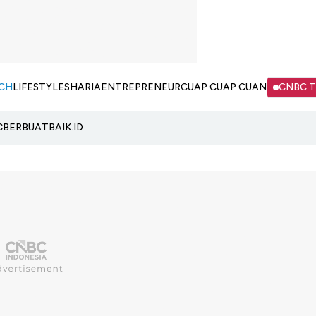
CH
LIFESTYLE
SHARIA
ENTREPRENEUR
CUAP CUAP CUAN
CNBC 
C
BERBUATBAIK.ID