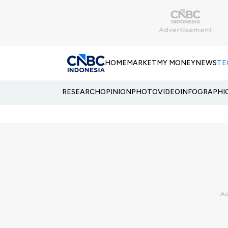
HOME
MARKET
MY MONEY
NEWS
TE
RESEARCH
OPINION
PHOTO
VIDEO
INFOGRAPHI