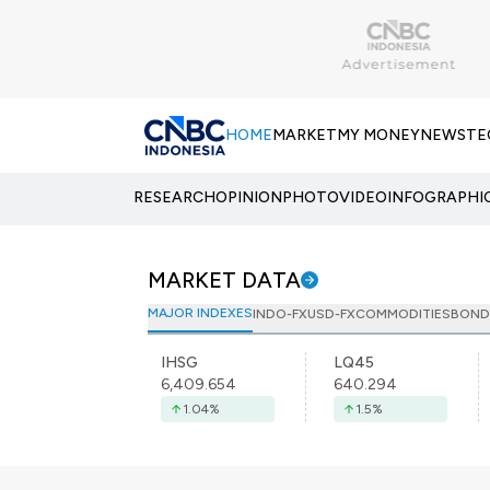
HOME
MARKET
MY MONEY
NEWS
TE
RESEARCH
OPINION
PHOTO
VIDEO
INFOGRAPHI
MARKET DATA
MAJOR INDEXES
INDO-FX
USD-FX
COMMODITIES
BOND
IHSG
LQ45
6,409.654
640.294
1.04
%
1.5
%