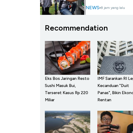
NEWS
8 jam yang lalu
Recommendation
Eks Bos Jaringan Resto
IMF Sarankan RI L
Sushi Masuk Bui,
Kecanduan "Duit
Terseret Kasus Rp 220
Panas", Bikin Ekon
Miliar
Rentan