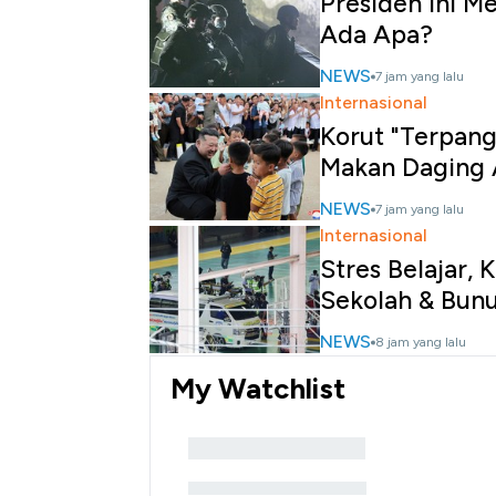
Presiden Ini M
Ada Apa?
NEWS
7 jam yang lalu
Internasional
Korut "Terpan
Makan Daging 
NEWS
7 jam yang lalu
Internasional
Stres Belajar,
Sekolah & Bun
NEWS
8 jam yang lalu
My Watchlist