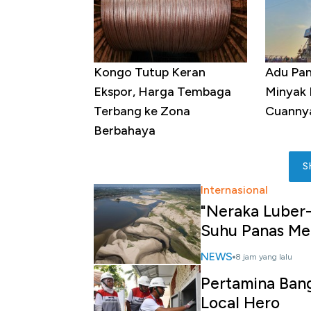
Kongo Tutup Keran
Adu Pan
Ekspor, Harga Tembaga
Minyak 
Terbang ke Zona
Cuannya
Berbahaya
S
Internasional
"Neraka Luber-
Suhu Panas Me
NEWS
8 jam yang lalu
Pertamina Ban
Local Hero