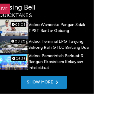
Closing Bell
LIVE
QUICKTAKES
Video:Wamenko Pangan Sidak
03:03
TPST Bantar Gebang
Video: Terminal LPG Tanjung
08:20
Sekong Raih GTLC Bintang Dua
Video: Pemerintah Perkuat &
06:26
Bangun Ekosistem Kekayaan
Intelektual
SHOW MORE