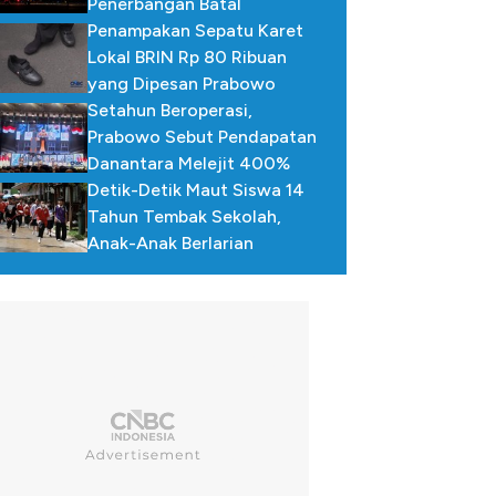
Penerbangan Batal
Penampakan Sepatu Karet
Lokal BRIN Rp 80 Ribuan
yang Dipesan Prabowo
Setahun Beroperasi,
Prabowo Sebut Pendapatan
Danantara Melejit 400%
Detik-Detik Maut Siswa 14
Tahun Tembak Sekolah,
Anak-Anak Berlarian