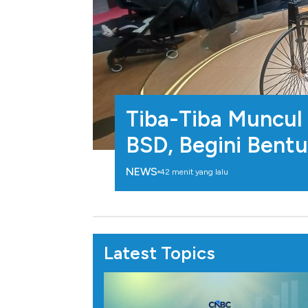
Tiba-Tiba Muncul 
BSD, Begini Bent
NEWS
42 menit yang lalu
Latest Topics