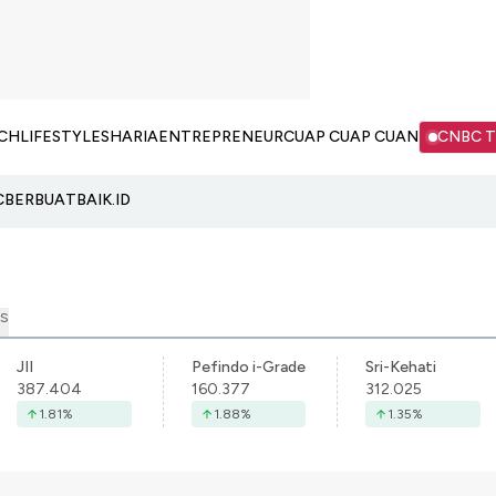
CH
LIFESTYLE
SHARIA
ENTREPRENEUR
CUAP CUAP CUAN
CNBC 
C
BERBUATBAIK.ID
S
JII
Pefindo i-Grade
Sri-Kehati
387.404
160.377
312.025
1.81
%
1.88
%
1.35
%