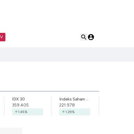
TV
IDX 30
Indeks Saham Syariah Indonesia
359.405
221.978
1.45
%
1.29
%