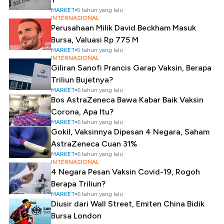
MARKET
5 tahun yang lalu
INTERNASIONAL
Perusahaan Milik David Beckham Masuk
Bursa, Valuasi Rp 775 M
MARKET
5 tahun yang lalu
INTERNASIONAL
Giliran Sanofi Prancis Garap Vaksin, Berapa
Triliun Bujetnya?
MARKET
6 tahun yang lalu
Bos AstraZeneca Bawa Kabar Baik Vaksin
Corona, Apa Itu?
MARKET
6 tahun yang lalu
Gokil, Vaksinnya Dipesan 4 Negara, Saham
AstraZeneca Cuan 31%
MARKET
6 tahun yang lalu
INTERNASIONAL
4 Negara Pesan Vaksin Covid-19, Rogoh
Berapa Triliun?
MARKET
6 tahun yang lalu
Diusir dari Wall Street, Emiten China Bidik
Bursa London