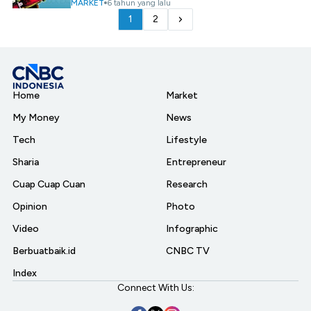
MARKET
6 tahun yang lalu
1
2
Home
Market
My Money
News
Tech
Lifestyle
Sharia
Entrepreneur
Cuap Cuap Cuan
Research
Opinion
Photo
Video
Infographic
Berbuatbaik.id
CNBC TV
Index
Connect With Us: