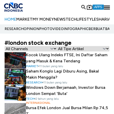
APPS
HOME
MARKET
MY MONEY
NEWS
TECH
LIFESTYLE
SHARIA
E
RESEARCH
OPINION
PHOTO
VIDEO
INFOGRAPHIC
BERBUATBAIK.
#london stock exchange
Kocok Ulang Indeks FTSE, Ini Daftar Saham
yang Masuk & Kena Tendang
MARKET
11 bulan yang lalu
Saham Konglo Lagi Diburu Asing, Bakal
Makin Menggila?
RESEARCH
11 bulan yang lalu
Windows Down Berjamaah, Investor Bursa
London Sempat 'Buta'
TECH
2 tahun yang lalu
INTERNASIONAL
Bursa Efek London Jual Bursa Milan Rp 74,5
T