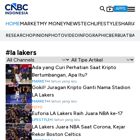
APPS
HOME
MARKET
MY MONEY
NEWS
TECH
LIFESTYLE
SHARIA
E
RESEARCH
OPINION
PHOTO
VIDEO
INFOGRAPHIC
BERBUATBAIK.
#la lakers
Ada yang Curi Perhatian Saat Kripto
Bertumbangan, Apa Itu?
MARKET
4 tahun yang lalu
Gokil! Juragan Kripto Ganti Nama Stadion
LA Lakers
MARKET
4 tahun yang lalu
FOTO
Euforia LA Lakers Raih Juara NBA ke-17
LIFESTYLE
5 tahun yang lalu
LA Lakers Juara NBA Saat Corona, Kejar
Rekor Boston Celtics