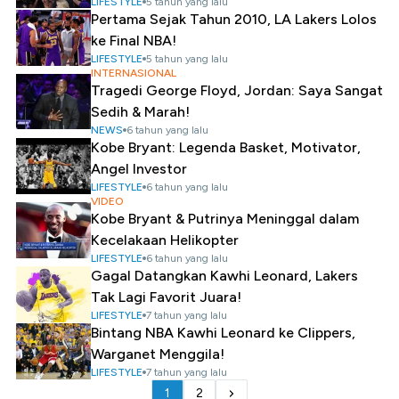
LIFESTYLE
5 tahun yang lalu
Pertama Sejak Tahun 2010, LA Lakers Lolos
ke Final NBA!
LIFESTYLE
5 tahun yang lalu
INTERNASIONAL
Tragedi George Floyd, Jordan: Saya Sangat
Sedih & Marah!
NEWS
6 tahun yang lalu
Kobe Bryant: Legenda Basket, Motivator,
Angel Investor
LIFESTYLE
6 tahun yang lalu
VIDEO
Kobe Bryant & Putrinya Meninggal dalam
Kecelakaan Helikopter
LIFESTYLE
6 tahun yang lalu
Gagal Datangkan Kawhi Leonard, Lakers
Tak Lagi Favorit Juara!
LIFESTYLE
7 tahun yang lalu
Bintang NBA Kawhi Leonard ke Clippers,
Warganet Menggila!
LIFESTYLE
7 tahun yang lalu
1
2