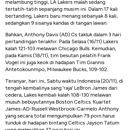
melambung tinggi, LA Lakers malah sedang
tertatih-tatih sepanjang musim ini. Dalam 17 kali
bertanding, Lakers baru menang sebanyak 8 kali,
sedangkan 9 sisanya kandas di tangan lawan.
Bahkan, Anthony Davis (AD) Cs takluk dalam 3 hari
pertandingan terakhir. Pada Selasa (16/11) Lakers
kalah 121-103 melawan Chicago Bulls. Kemudian,
pada Kamis (18/11), tim besutan pelatih Frank
Vogel ini juga keok di hadapan Tim Giannis
Antetokounmpo, Milwaukee Bucks, 109-102.
Teranyar, hari ini, Sabtu waktu Indonesia (20/11), di
tengah kembalinya sang 'raja' LeBron James dari
cedera, Lakes kembali kalah 108-130 melawan
musuh bebuyutannya Boston Celtics. Kuartet
James-AD-Russell Westbrook-Carmelo Anthony
yang secara total mengumpulkan 79 poin harus
tunduk di hadapan bintang Celtics Jayson Tatum
yang melesatkan 37 poin hari ini.