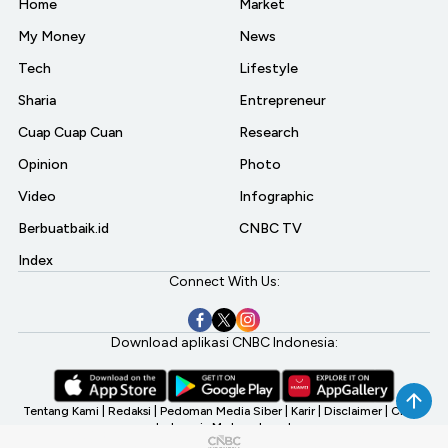
Home
Market
My Money
News
Tech
Lifestyle
Sharia
Entrepreneur
Cuap Cuap Cuan
Research
Opinion
Photo
Video
Infographic
Berbuatbaik.id
CNBC TV
Index
Connect With Us:
Download aplikasi CNBC Indonesia:
Tentang Kami
|
Redaksi
|
Pedoman Media Siber
|
Karir
|
Disclaimer
|
CNBC
Indonesia My Investment
©2026 CNBC Indonesia, A Transmedia Company