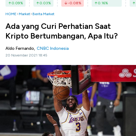
0.09
%
0.03
%
-0.08
%
0.16
%
HOME
Market
Berita Market
Ada yang Curi Perhatian Saat
Kripto Bertumbangan, Apa Itu?
Aldo Fernando,
CNBC Indonesia
20 November 2021 18:45