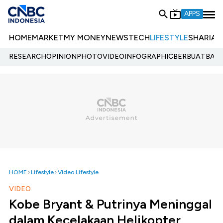
APPS
HOME
MARKET
MY MONEY
NEWS
TECH
LIFESTYLE
SHARIA
E
RESEARCH
OPINION
PHOTO
VIDEO
INFOGRAPHIC
BERBUATBAIK.
HOME
Lifestyle
Video Lifestyle
VIDEO
Kobe Bryant & Putrinya Meninggal
dalam Kecelakaan Helikopter