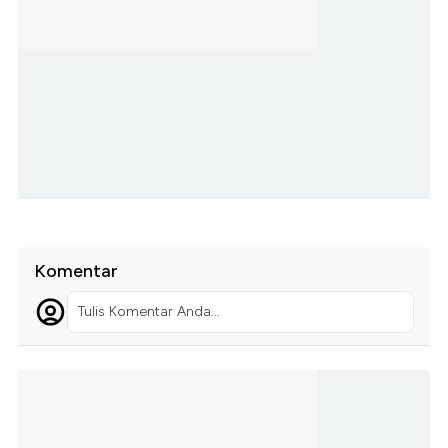
Komentar
Tulis Komentar Anda...