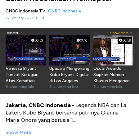
CNBC Indonesia TV,
CNBC Indonesia
27 January 2020 11:58
Related
Show More
00:59
01:10
00:59
Vanessa Bryant
Upacara Mengenang
Oscar Awards
Tuntut Kerugian
Kobe Bryant Digelar
Siapkan Momen
Atas Kematian
di Los Angeles
Khusus Mengenang
Kobe Bryant
6 tahun yang lalu
6 tahun yang lalu
Kobe Bryant
6 tahun yang lalu
Jakarta, CNBC Indonesia -
Legenda NBA dan La
Lakers Kobe Bryant bersama putrinya Gianna
Maria Onore yang berusia 1...
Show More