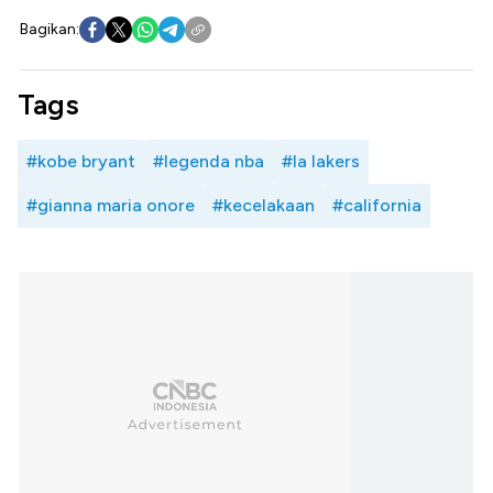
Bagikan:
Tags
#kobe bryant
#legenda nba
#la lakers
#gianna maria onore
#kecelakaan
#california