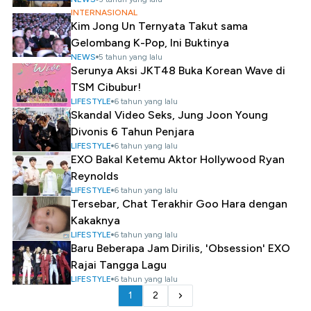
INTERNASIONAL
Kim Jong Un Ternyata Takut sama
Gelombang K-Pop, Ini Buktinya
NEWS
5 tahun yang lalu
Serunya Aksi JKT48 Buka Korean Wave di
TSM Cibubur!
LIFESTYLE
6 tahun yang lalu
Skandal Video Seks, Jung Joon Young
Divonis 6 Tahun Penjara
LIFESTYLE
6 tahun yang lalu
EXO Bakal Ketemu Aktor Hollywood Ryan
Reynolds
LIFESTYLE
6 tahun yang lalu
Tersebar, Chat Terakhir Goo Hara dengan
Kakaknya
LIFESTYLE
6 tahun yang lalu
Baru Beberapa Jam Dirilis, 'Obsession' EXO
Rajai Tangga Lagu
LIFESTYLE
6 tahun yang lalu
1
2