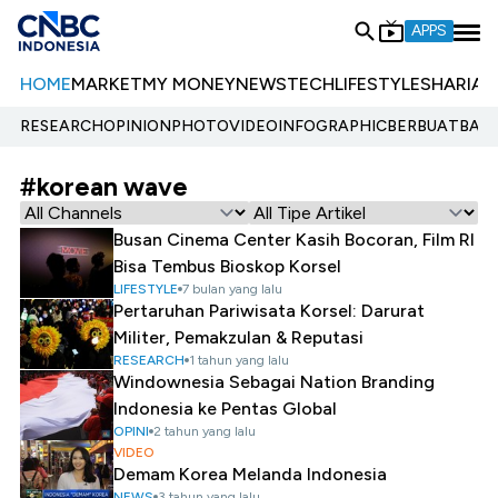
APPS
HOME
MARKET
MY MONEY
NEWS
TECH
LIFESTYLE
SHARIA
E
RESEARCH
OPINION
PHOTO
VIDEO
INFOGRAPHIC
BERBUATBAIK.
#korean wave
Busan Cinema Center Kasih Bocoran, Film RI
Bisa Tembus Bioskop Korsel
LIFESTYLE
7 bulan yang lalu
Pertaruhan Pariwisata Korsel: Darurat
Militer, Pemakzulan & Reputasi
RESEARCH
1 tahun yang lalu
Windownesia Sebagai Nation Branding
Indonesia ke Pentas Global
OPINI
2 tahun yang lalu
VIDEO
Demam Korea Melanda Indonesia
NEWS
3 tahun yang lalu