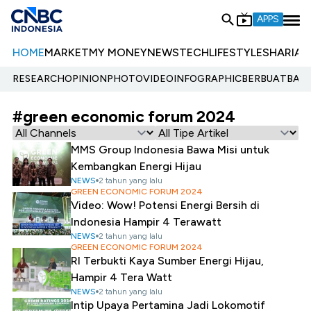
APPS
HOME
MARKET
MY MONEY
NEWS
TECH
LIFESTYLE
SHARIA
E
RESEARCH
OPINION
PHOTO
VIDEO
INFOGRAPHIC
BERBUATBAIK.
#green economic forum 2024
MMS Group Indonesia Bawa Misi untuk
Kembangkan Energi Hijau
NEWS
2 tahun yang lalu
GREEN ECONOMIC FORUM 2024
Video: Wow! Potensi Energi Bersih di
Indonesia Hampir 4 Terawatt
NEWS
2 tahun yang lalu
GREEN ECONOMIC FORUM 2024
RI Terbukti Kaya Sumber Energi Hijau,
Hampir 4 Tera Watt
NEWS
2 tahun yang lalu
Intip Upaya Pertamina Jadi Lokomotif