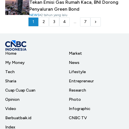
Tekan Emisi Gas Rumah Kaca, BNI Dorong
Penyaluran Green Bond
NEWS
2 tahun yang lalu
1
2
3
4
...
7
Home
Market
My Money
News
Tech
Lifestyle
Sharia
Entrepreneur
Cuap Cuap Cuan
Research
Opinion
Photo
Video
Infographic
Berbuatbaik.id
CNBC TV
Index