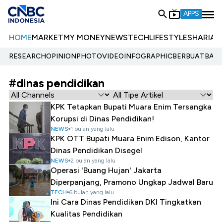
APPS
HOME
MARKET
MY MONEY
NEWS
TECH
LIFESTYLE
SHARIA
E
RESEARCH
OPINION
PHOTO
VIDEO
INFOGRAPHIC
BERBUATBAIK.
#dinas pendidikan
KPK Tetapkan Bupati Muara Enim Tersangka
Korupsi di Dinas Pendidikan!
NEWS
1 bulan yang lalu
KPK OTT Bupati Muara Enim Edison, Kantor
Dinas Pendidikan Disegel
NEWS
2 bulan yang lalu
Operasi 'Buang Hujan' Jakarta
Diperpanjang, Pramono Ungkap Jadwal Baru
TECH
6 bulan yang lalu
Ini Cara Dinas Pendidikan DKI Tingkatkan
Kualitas Pendidikan