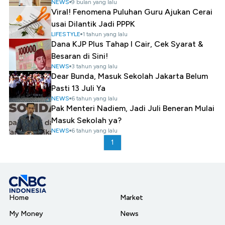
NEWS
9 bulan yang lalu
Viral! Fenomena Puluhan Guru Ajukan Cerai
usai Dilantik Jadi PPPK
LIFESTYLE
1 tahun yang lalu
Dana KJP Plus Tahap I Cair, Cek Syarat &
Besaran di Sini!
NEWS
3 tahun yang lalu
Dear Bunda, Masuk Sekolah Jakarta Belum
Pasti 13 Juli Ya
NEWS
6 tahun yang lalu
Pak Menteri Nadiem, Jadi Juli Beneran Mulai
Masuk Sekolah ya?
NEWS
6 tahun yang lalu
1
Home
Market
My Money
News