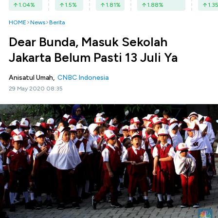
1.04
%
1.5
%
1.81
%
1.88
%
1.3
HOME
News
Berita
Dear Bunda, Masuk Sekolah
Jakarta Belum Pasti 13 Juli Ya
Anisatul Umah,
CNBC Indonesia
29 May 2020 08:35