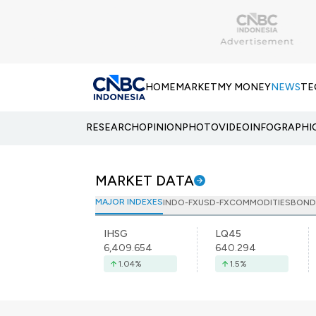
HOME
MARKET
MY MONEY
NEWS
TE
RESEARCH
OPINION
PHOTO
VIDEO
INFOGRAPHI
MARKET DATA
MAJOR INDEXES
INDO-FX
USD-FX
COMMODITIES
BOND
IHSG
LQ45
6,409.654
640.294
1.04
%
1.5
%