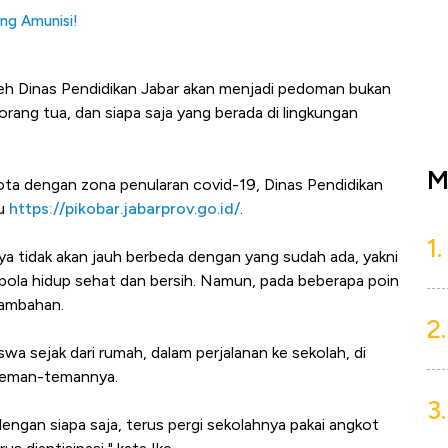
ang Amunisi!
leh Dinas Pendidikan Jabar akan menjadi pedoman bukan
 orang tua, dan siapa saja yang berada di lingkungan
M
ta dengan zona penularan covid-19, Dinas Pendidikan
ru
https://pikobar.jabarprov.go.id/
.
1.
ya tidak akan jauh berbeda dengan yang sudah ada, yakni
 pola hidup sehat dan bersih. Namun, pada beberapa poin
tambahan.
2.
swa sejak dari rumah, dalam perjalanan ke sekolah, di
 teman-temannya.
3.
 dengan siapa saja, terus pergi sekolahnya pakai angkot