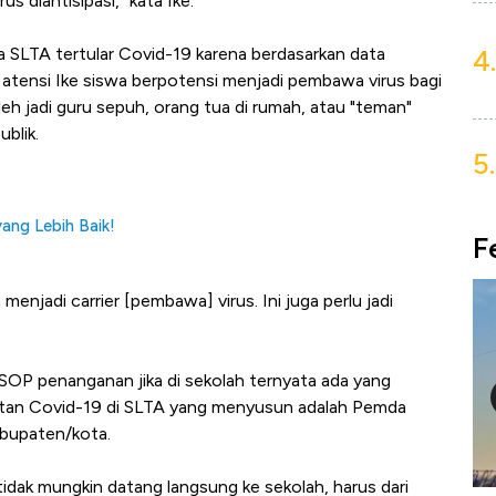
us diantisipasi," kata Ike.
4.
wa SLTA tertular Covid-19 karena berdasarkan data
 atensi Ike siswa berpotensi menjadi pembawa virus bagi
leh jadi guru sepuh, orang tua di rumah, atau "teman"
blik.
5.
ang Lebih Baik!
F
menjadi carrier [pembawa] virus. Ini juga perlu jadi
a, SOP penanganan jika di sekolah ternyata ada yang
hatan Covid-19 di SLTA yang menyusun adalah Pemda
abupaten/kota.
i tidak mungkin datang langsung ke sekolah, harus dari