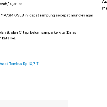
Harga
Adu Panas Kinerja Emiten Minyak RI,
10
ah," ujar Ike.
erbahaya
Mana yang Cuannya Paling Menyala?
Pe
i SMA/SMK/SLB ini dapat rampung secepat mungkin agar
an B, plan C tapi belum sampai ke kita (Dinas
" kata Ike.
Asset Tembus Rp 10,7 T