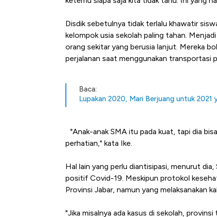
ketemu siapa saja kita tidak tahu. Ini yang har
Disdik sebetulnya tidak terlalu khawatir sis
kelompok usia sekolah paling tahan. Menjadi
orang sekitar yang berusia lanjut. Mereka bo
perjalanan saat menggunakan transportasi pu
Baca:
Lupakan 2020, Mari Berjuang untuk 2021 y
"Anak-anak SMA itu pada kuat, tapi dia bisa 
perhatian," kata Ike.
Hal lain yang perlu diantisipasi, menurut di
positif Covid-19. Meskipun protokol kese
Provinsi Jabar, namun yang melaksanakan k
"Jika misalnya ada kasus di sekolah, provins