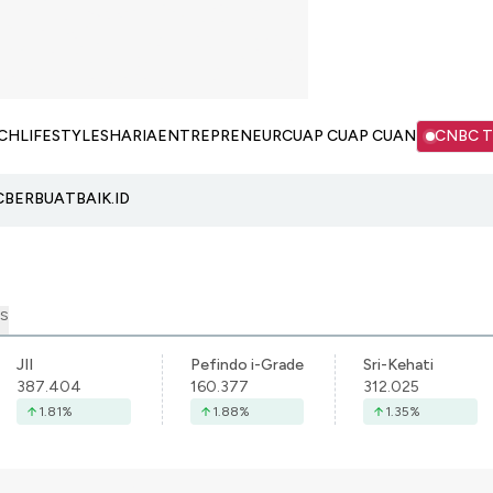
CH
LIFESTYLE
SHARIA
ENTREPRENEUR
CUAP CUAP CUAN
CNBC 
C
BERBUATBAIK.ID
S
JII
Pefindo i-Grade
Sri-Kehati
387.404
160.377
312.025
1.81
%
1.88
%
1.35
%