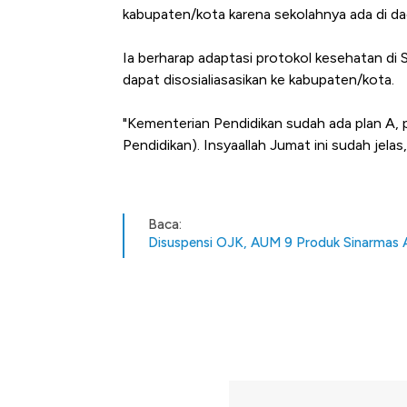
Kongo Tutup Keran Ekspor, 
kabupaten/kota karena sekolahnya ada di daer
Tembaga Terbang ke Zona B
Ia berharap adaptasi protokol kesehatan d
dapat disosialiasasikan ke kabupaten/kota.
"Kementerian Pendidikan sudah ada plan A, pl
Pendidikan). Insyaallah Jumat ini sudah jelas,
Baca:
Disuspensi OJK, AUM 9 Produk Sinarmas 