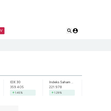
TV
IDX 30
Indeks Saham Syariah Indonesia
359.405
221.978
1.45
%
1.29
%