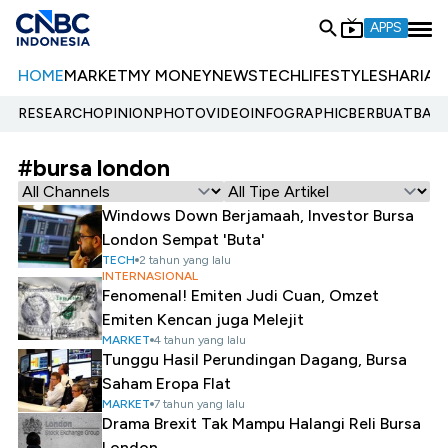
APPS
HOME
MARKET
MY MONEY
NEWS
TECH
LIFESTYLE
SHARIA
E
RESEARCH
OPINION
PHOTO
VIDEO
INFOGRAPHIC
BERBUATBAIK.
#bursa london
Windows Down Berjamaah, Investor Bursa
London Sempat 'Buta'
TECH
2 tahun yang lalu
INTERNASIONAL
Fenomenal! Emiten Judi Cuan, Omzet
Emiten Kencan juga Melejit
MARKET
4 tahun yang lalu
Tunggu Hasil Perundingan Dagang, Bursa
Saham Eropa Flat
MARKET
7 tahun yang lalu
Drama Brexit Tak Mampu Halangi Reli Bursa
London