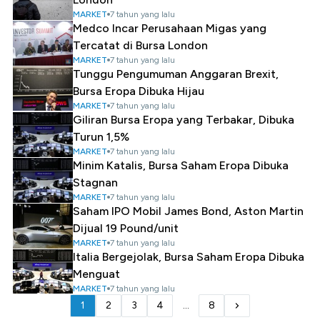
MARKET
7 tahun yang lalu
Medco Incar Perusahaan Migas yang
Tercatat di Bursa London
MARKET
7 tahun yang lalu
Tunggu Pengumuman Anggaran Brexit,
Bursa Eropa Dibuka Hijau
MARKET
7 tahun yang lalu
Giliran Bursa Eropa yang Terbakar, Dibuka
Turun 1,5%
MARKET
7 tahun yang lalu
Minim Katalis, Bursa Saham Eropa Dibuka
Stagnan
MARKET
7 tahun yang lalu
Saham IPO Mobil James Bond, Aston Martin
Dijual 19 Pound/unit
MARKET
7 tahun yang lalu
Italia Bergejolak, Bursa Saham Eropa Dibuka
Menguat
MARKET
7 tahun yang lalu
1
2
3
4
...
8