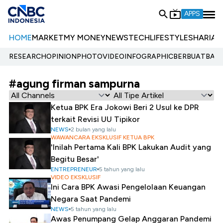
APPS
HOME
MARKET
MY MONEY
NEWS
TECH
LIFESTYLE
SHARIA
E
RESEARCH
OPINION
PHOTO
VIDEO
INFOGRAPHIC
BERBUATBAIK.
#agung firman sampurna
Ketua BPK Era Jokowi Beri 2 Usul ke DPR
terkait Revisi UU Tipikor
NEWS
2 bulan yang lalu
WAWANCARA EKSKLUSIF KETUA BPK
'Inilah Pertama Kali BPK Lakukan Audit yang
Begitu Besar'
ENTREPRENEUR
5 tahun yang lalu
VIDEO EKSKLUSIF
Ini Cara BPK Awasi Pengelolaan Keuangan
Negara Saat Pandemi
NEWS
5 tahun yang lalu
Awas Penumpang Gelap Anggaran Pandemi