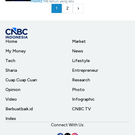
MARKET
6 tahun yang lalu
1
2
Home
Market
My Money
News
Tech
Lifestyle
Sharia
Entrepreneur
Cuap Cuap Cuan
Research
Opinion
Photo
Video
Infographic
Berbuatbaik.id
CNBC TV
Index
Connect With Us: