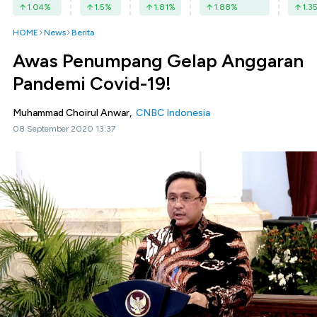
1.04
%
1.5
%
1.81
%
1.88
%
1.3
HOME
News
Berita
Awas Penumpang Gelap Anggaran
Pandemi Covid-19!
Muhammad Choirul Anwar,
CNBC Indonesia
08 September 2020 13:37