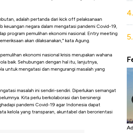
4.
utan, adalah pertanda dari kick off pelaksanaan
b keuangan negara dalam mengatasi pandemi Covid-19,
ap program pemulihan ekonomi nasional. Entry meeting
5.
pemeriksaan akan dilaksanakan," kata Agung.
pemulihan ekonomi nasional krisis merupakan wahana
F
ola baik. Sehubungan dengan hal itu, lanjutnya,
ola untuk mengatasi dan mengurangi masalah yang
gatasi masalah ini sendiri-sendiri. Diperlukan semangat
lumnya. Kita perlu berkolaborasi dan bersinergi
hadapi pandemi Covid-19 agar Indonesia dapat
ata kelola yang transparan, akuntabel dan berorientasi
ran Ekspor, Harga
Adu Panas Kinerja Emiten Min