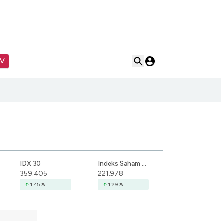
TV
IDX 30
Indeks Saham Syariah Indonesia
359.405
221.978
1.45
%
1.29
%