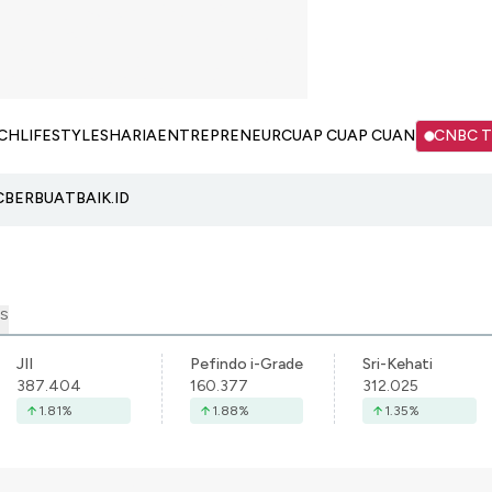
CH
LIFESTYLE
SHARIA
ENTREPRENEUR
CUAP CUAP CUAN
CNBC 
C
BERBUATBAIK.ID
S
JII
Pefindo i-Grade
Sri-Kehati
387.404
160.377
312.025
1.81
%
1.88
%
1.35
%