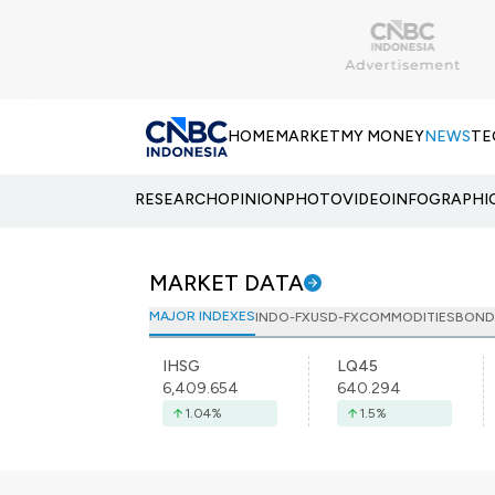
HOME
MARKET
MY MONEY
NEWS
TE
RESEARCH
OPINION
PHOTO
VIDEO
INFOGRAPHI
MARKET DATA
MAJOR INDEXES
INDO-FX
USD-FX
COMMODITIES
BOND
IHSG
LQ45
6,409.654
640.294
1.04
%
1.5
%