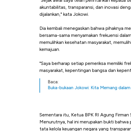
"Sejak awal saya telah perintahkan kepada 
akuntabilitas, transparansi, dan inovasi d
dijalankan," kata Jokowi.
Dia kembali menegaskan bahwa pihaknya meny
bersama-sama menyamakan frekuensi dalam
memulihkan kesehatan masyarakat, memuli
kemajuan.
"Saya berharap setiap pemeriksa memiliki f
masyarakat, kepentingan bangsa dan kepent
Baca:
Buka-bukaan Jokowi: Kita Memang dalam K
Sementara itu, Ketua BPK RI Agung Firma
Menurutnya, hal ini merupakan bukti bahwa 
tata kelola keuangan negara yang transpar