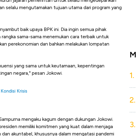
seluruh jajaran pemerintah untuk selalu mengedepankan
engan selalu mengutamakan tujuan utama dari program yang
ambut baik upaya BPK ini. Dia ingin semua pihak
 rangka sama-sama menemukan cara terbaik untuk
hkan perekonomian dan bahkan melakukan lompatan
M
rekuensi yang sama untuk keutamaan, kepentingan
ingan negara," pesan Jokowi.
1.
ondisi Krisis
2.
n Sampurna mengaku kagum dengan dukungan Jokowi.
3.
presiden memiliki komitmen yang kuat dalam menjaga
an dan akuntabel, khususnya dalam mengatasi pandemi