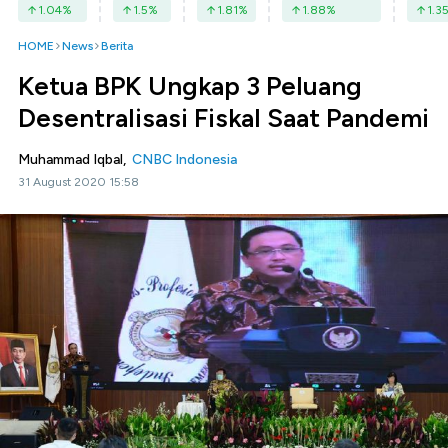
1.04
%
1.5
%
1.81
%
1.88
%
1.3
HOME
News
Berita
Ketua BPK Ungkap 3 Peluang
Desentralisasi Fiskal Saat Pandemi
Muhammad Iqbal,
CNBC Indonesia
31 August 2020 15:58