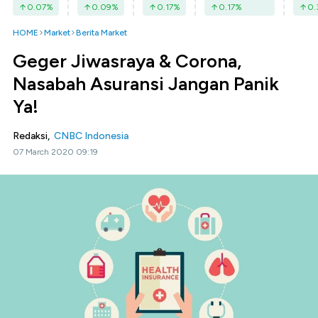
0.07
%
0.09
%
0.17
%
0.17
%
0.
HOME
Market
Berita Market
Geger Jiwasraya & Corona,
Nasabah Asuransi Jangan Panik
Ya!
Redaksi,
CNBC Indonesia
07 March 2020 09:19