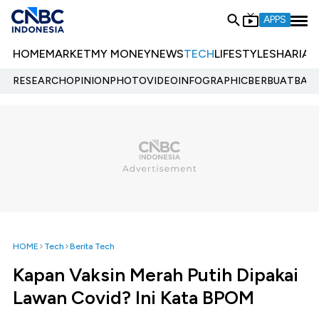
APPS
HOME
MARKET
MY MONEY
NEWS
TECH
LIFESTYLE
SHARIA
E
RESEARCH
OPINION
PHOTO
VIDEO
INFOGRAPHIC
BERBUATBAIK.
HOME
Tech
Berita Tech
Kapan Vaksin Merah Putih Dipakai
Lawan Covid? Ini Kata BPOM