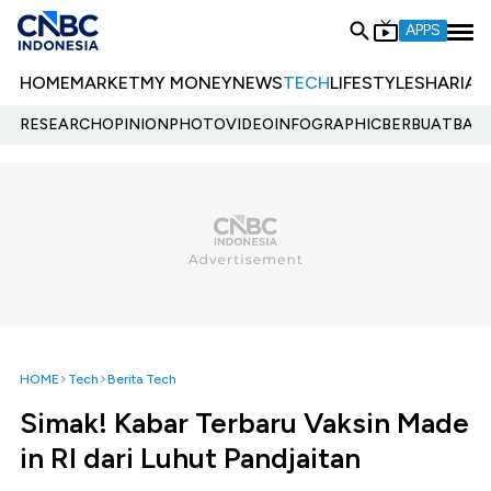
APPS
HOME
MARKET
MY MONEY
NEWS
TECH
LIFESTYLE
SHARIA
E
RESEARCH
OPINION
PHOTO
VIDEO
INFOGRAPHIC
BERBUATBAIK.
HOME
Tech
Berita Tech
Simak! Kabar Terbaru Vaksin Made
in RI dari Luhut Pandjaitan