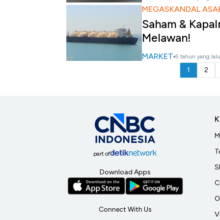
MEGASKANDAL ASAB
Saham & Kapaln
Melawan!
MARKET
5 tahun yang lal
1
2
K
M
T
part of
S
Download Apps
C
O
Connect With Us
V