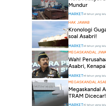
Mundur
MARKET
4 tahun yang lal
HAK JAWAB
Kronologi Gug
soal Asabri!
MARKET
4 tahun yang lal
MEGASKANDAL JIW
Wah! Perusaha
Asabri, Kenapa
MARKET
4 tahun yang lal
MEGASKANDAL ASAB
Megaskandal A
TRAM Dicecar!
MARKET
5 tahun yang lal