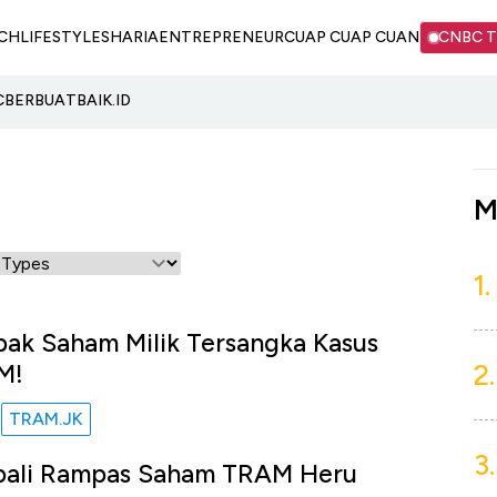
CH
LIFESTYLE
SHARIA
ENTREPRENEUR
CUAP CUAP CUAN
CNBC 
C
BERBUATBAIK.ID
M
1.
pak Saham Milik Tersangka Kasus
2.
M!
TRAM.JK
u
3.
bali Rampas Saham TRAM Heru