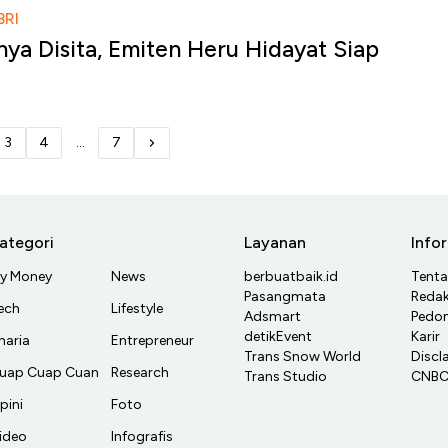
RI
ya Disita, Emiten Heru Hidayat Siap
u
3
4
...
7
ategori
Layanan
Info
y Money
News
berbuatbaik.id
Tent
Pasangmata
Redak
ech
Lifestyle
Adsmart
Pedom
detikEvent
Karir
haria
Entrepreneur
Trans Snow World
Discl
uap Cuap Cuan
Research
Trans Studio
CNBC 
pini
Foto
ideo
Infografis