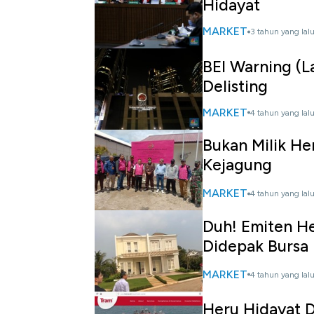
Hidayat
MARKET
3 tahun yang lal
BEI Warning (L
Delisting
MARKET
4 tahun yang lal
Bukan Milik He
Kejagung
MARKET
4 tahun yang lal
Duh! Emiten H
Didepak Bursa
MARKET
4 tahun yang lal
Heru Hidayat 