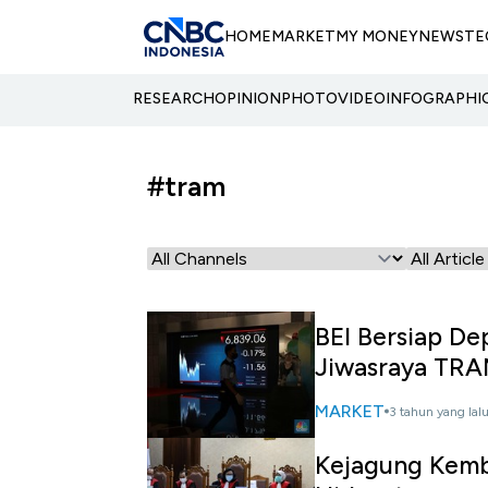
HOME
MARKET
MY MONEY
NEWS
TE
RESEARCH
OPINION
PHOTO
VIDEO
INFOGRAPHI
#tram
BEI Bersiap De
Jiwasraya TRA
MARKET
3 tahun yang lal
Kejagung Kem