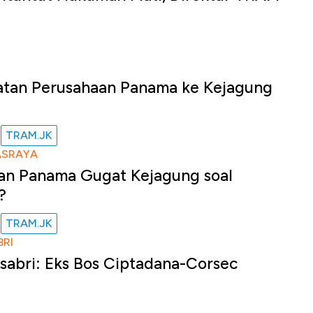
u
atan Perusahaan Panama ke Kejagung
TRAM.JK
u
ASRAYA
an Panama Gugat Kejagung soal
?
TRAM.JK
u
RI
sabri: Eks Bos Ciptadana-Corsec
u