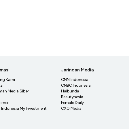
rmasi
Jaringan Media
ang Kami
CNN Indonesia
si
CNBC Indonesia
an Media Siber
Haibunda
Beautynesia
aimer
Female Daily
Indonesia My Investment
CXO Media