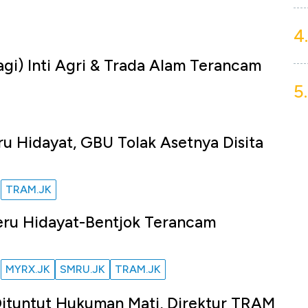
4.
u
agi) Inti Agri & Trada Alam Terancam
5.
u
ru Hidayat, GBU Tolak Asetnya Disita
TRAM.JK
u
eru Hidayat-Bentjok Terancam
MYRX.JK
SMRU.JK
TRAM.JK
u
Dituntut Hukuman Mati, Direktur TRAM