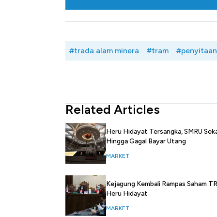
#trada alam minera
#tram
#penyitaan
Related Articles
Heru Hidayat Tersangka, SMRU Sek
Hingga Gagal Bayar Utang
MARKET
Kejagung Kembali Rampas Saham 
Heru Hidayat
MARKET