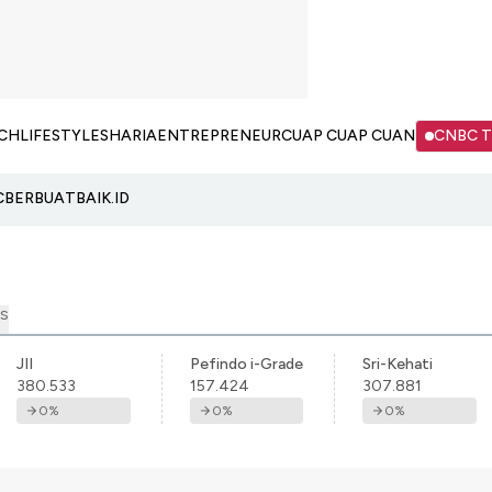
CH
LIFESTYLE
SHARIA
ENTREPRENEUR
CUAP CUAP CUAN
CNBC 
C
BERBUATBAIK.ID
S
JII
Pefindo i-Grade
Sri-Kehati
380.533
157.424
307.881
0
%
0
%
0
%