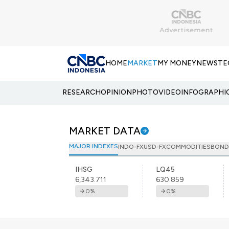
HOME
MARKET
MY MONEY
NEWS
TE
RESEARCH
OPINION
PHOTO
VIDEO
INFOGRAPHI
MARKET DATA
MAJOR INDEXES
INDO-FX
USD-FX
COMMODITIES
BOND
IHSG
LQ45
6,343.711
630.859
0
%
0
%