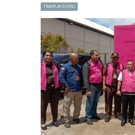
TRAM.JK
0
(0%)