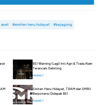
 aset
#emiten heru hidayat
#kejagung
arat
BEI Warning (Lagi) Inti Agri & Trada Alam
Terancam Delisting
MARKET
Emiten Heru Hidayat, TRAM dan SMRU
TRAM
Berpotensi Didepak BEI
MARKET