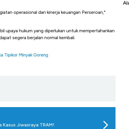
Impor 100 Negara
Al
iatan operasional dan kinerja keuangan Perseroan,"
il upaya hukum yang diperlukan untuk mempertahankan
dapat segera berjalan normal kembali.
a Tipikor Minyak Goreng
ka Kasus Jiwasraya TRAM!