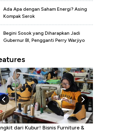
Ada Apa dengan Saham Energi? Asing
Kompak Serok
Begini Sosok yang Diharapkan Jadi
Gubernur BI, Pengganti Perry Warjiyo
eatures
ngkit dari Kubur! Bisnis Furniture &
Industri Susu J