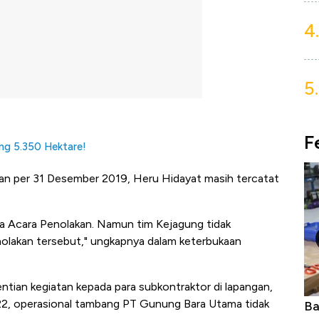
4.
5.
F
ng 5.350 Hektare!
gan per 31 Desember 2019, Heru Hidayat masih tercatat
a Acara Penolakan. Namun tim Kejagung tidak
nolakan tersebut," ungkapnya dalam keterbukaan
tian kegiatan kepada para subkontraktor di lapangan,
022, operasional tambang PT Gunung Bara Utama tidak
Dominasi China Menggila, Jadi Sumber
Ba