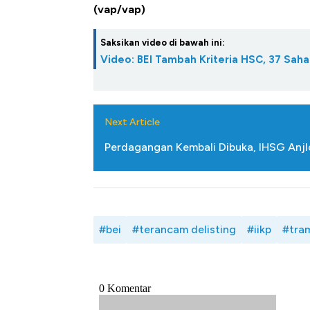
(vap/vap)
Saksikan video di bawah ini:
Video: BEI Tambah Kriteria HSC, 37 Sah
Next Article
Perdagangan Kembali Dibuka, IHSG Anj
#bei
#terancam delisting
#iikp
#tra