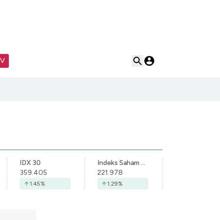
TV
IDX 30
Indeks Saham Syariah Indonesia
359.405
221.978
1.45
%
1.29
%