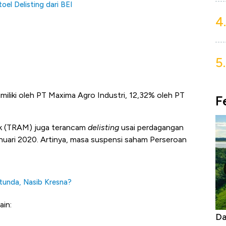
el Delisting dari BEI
4.
5.
miliki oleh PT Maxima Agro Industri, 12,32% oleh PT
F
bk (TRAM) juga terancam
delisting
usai perdagangan
nuari 2020. Artinya, masa suspensi saham Perseroan
rtunda, Nasib Kresna?
ain:
Begini Cara Korsel atasi Panas Tanpa AC
Da