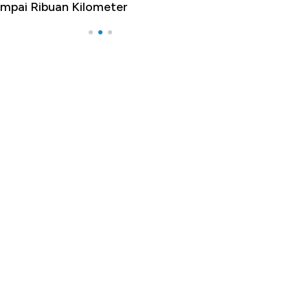
mpai Ribuan Kilometer
Melancong Luar 