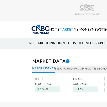
HOME
MARKET
MY MONEY
NEWS
TE
RESEARCH
OPINION
PHOTO
VIDEO
INFOGRAPHI
MARKET DATA
MAJOR INDEXES
INDO-FX
USD-FX
COMMODITIES
BOND
IHSG
LQ45
6,409.654
640.294
1.04
%
1.5
%