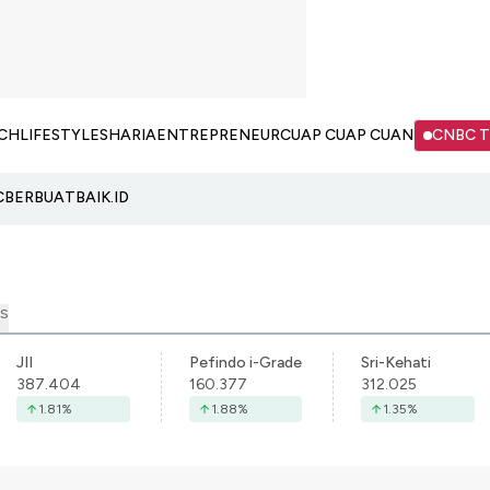
CH
LIFESTYLE
SHARIA
ENTREPRENEUR
CUAP CUAP CUAN
CNBC 
C
BERBUATBAIK.ID
S
JII
Pefindo i-Grade
Sri-Kehati
387.404
160.377
312.025
1.81
%
1.88
%
1.35
%