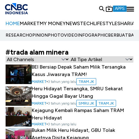
APPS
HOME
MARKET
MY MONEY
NEWS
TECH
LIFESTYLE
SHARIA
E
RESEARCH
OPINION
PHOTO
VIDEO
INFOGRAPHIC
BERBUATBAIK.
#trada alam minera
BEI Bersiap Depak Saham Milik Tersangka
Kasus Jiwasraya TRAM!
MARKET
3 tahun yang lalu
TRAM.JK
Heru Hidayat Tersangka, SMRU Sekarat
Hingga Gagal Bayar Utang
MARKET
3 tahun yang lalu
SMRU.JK
TRAM.JK
Kejagung Kembali Rampas Saham TRAM
Heru Hidayat
MARKET
3 tahun yang lalu
Bukan Milik Heru Hidayat, GBU Tolak
Asetnya Disita Kejagung