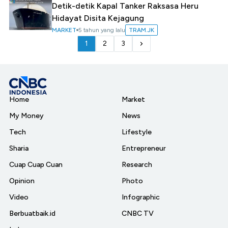
Detik-detik Kapal Tanker Raksasa Heru
Hidayat Disita Kejagung
MARKET
5 tahun yang lalu
TRAM.JK
1
2
3
Home
Market
My Money
News
Tech
Lifestyle
Sharia
Entrepreneur
Cuap Cuap Cuan
Research
Opinion
Photo
Video
Infographic
Berbuatbaik.id
CNBC TV