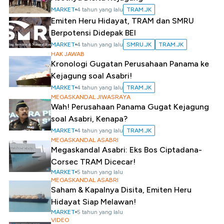
MARKET
4 tahun yang lalu
TRAM.JK
Emiten Heru Hidayat, TRAM dan SMRU
Berpotensi Didepak BEI
MARKET
4 tahun yang lalu
SMRU.JK
TRAM.JK
HAK JAWAB
Kronologi Gugatan Perusahaan Panama ke
Kejagung soal Asabri!
MARKET
4 tahun yang lalu
TRAM.JK
MEGASKANDAL JIWASRAYA
Wah! Perusahaan Panama Gugat Kejagung
soal Asabri, Kenapa?
MARKET
4 tahun yang lalu
TRAM.JK
MEGASKANDAL ASABRI
Megaskandal Asabri: Eks Bos Ciptadana-
Corsec TRAM Dicecar!
MARKET
5 tahun yang lalu
MEGASKANDAL ASABRI
Saham & Kapalnya Disita, Emiten Heru
Hidayat Siap Melawan!
MARKET
5 tahun yang lalu
VIDEO