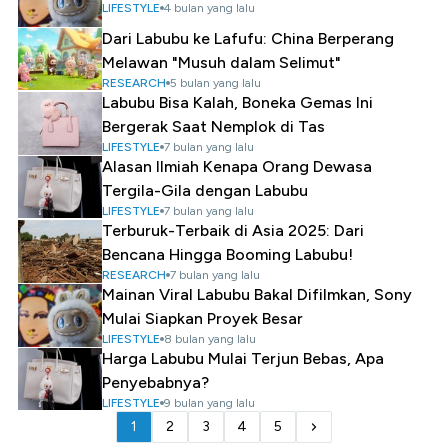
LIFESTYLE
4 bulan yang lalu
Dari Labubu ke Lafufu: China Berperang
Melawan "Musuh dalam Selimut"
RESEARCH
5 bulan yang lalu
Labubu Bisa Kalah, Boneka Gemas Ini
Bergerak Saat Nemplok di Tas
LIFESTYLE
7 bulan yang lalu
Alasan Ilmiah Kenapa Orang Dewasa
Tergila-Gila dengan Labubu
LIFESTYLE
7 bulan yang lalu
Terburuk-Terbaik di Asia 2025: Dari
Bencana Hingga Booming Labubu!
RESEARCH
7 bulan yang lalu
Mainan Viral Labubu Bakal Difilmkan, Sony
Mulai Siapkan Proyek Besar
LIFESTYLE
8 bulan yang lalu
Harga Labubu Mulai Terjun Bebas, Apa
Penyebabnya?
LIFESTYLE
9 bulan yang lalu
1
2
3
4
5