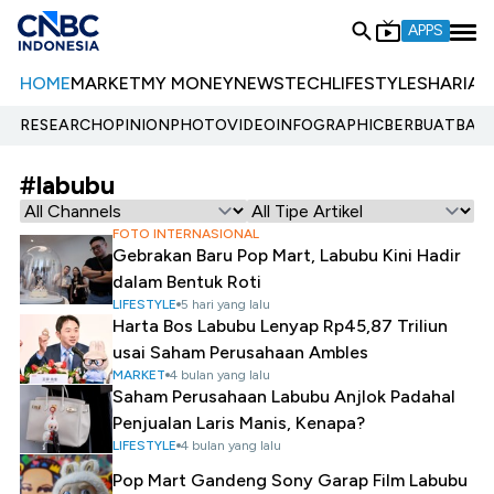
APPS
HOME
MARKET
MY MONEY
NEWS
TECH
LIFESTYLE
SHARIA
E
RESEARCH
OPINION
PHOTO
VIDEO
INFOGRAPHIC
BERBUATBAIK.
#labubu
FOTO INTERNASIONAL
Gebrakan Baru Pop Mart, Labubu Kini Hadir
dalam Bentuk Roti
LIFESTYLE
5 hari yang lalu
Harta Bos Labubu Lenyap Rp45,87 Triliun
usai Saham Perusahaan Ambles
MARKET
4 bulan yang lalu
Saham Perusahaan Labubu Anjlok Padahal
Penjualan Laris Manis, Kenapa?
LIFESTYLE
4 bulan yang lalu
Pop Mart Gandeng Sony Garap Film Labubu