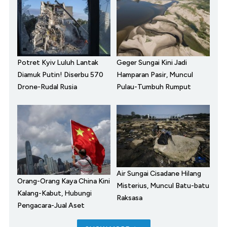
Potret Kyiv Luluh Lantak
Geger Sungai Kini Jadi
Diamuk Putin! Diserbu 570
Hamparan Pasir, Muncul
Drone-Rudal Rusia
Pulau-Tumbuh Rumput
Air Sungai Cisadane Hilang
Orang-Orang Kaya China Kini
Misterius, Muncul Batu-batu
Kalang-Kabut, Hubungi
Raksasa
Pengacara-Jual Aset