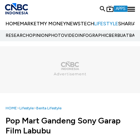
APPS
HOME
MARKET
MY MONEY
NEWS
TECH
LIFESTYLE
SHARIA
E
RESEARCH
OPINION
PHOTO
VIDEO
INFOGRAPHIC
BERBUATBAIK.
HOME
Lifestyle
Berita Lifestyle
Pop Mart Gandeng Sony Garap
Film Labubu