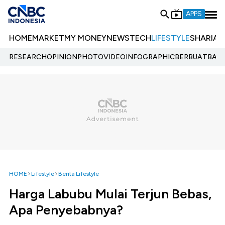
APPS
HOME
MARKET
MY MONEY
NEWS
TECH
LIFESTYLE
SHARIA
E
RESEARCH
OPINION
PHOTO
VIDEO
INFOGRAPHIC
BERBUATBAIK.
HOME
Lifestyle
Berita Lifestyle
Harga Labubu Mulai Terjun Bebas,
Apa Penyebabnya?