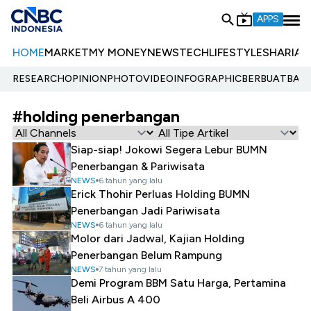
APPS
HOME
MARKET
MY MONEY
NEWS
TECH
LIFESTYLE
SHARIA
E
RESEARCH
OPINION
PHOTO
VIDEO
INFOGRAPHIC
BERBUATBAIK.
#holding penerbangan
Siap-siap! Jokowi Segera Lebur BUMN
Penerbangan & Pariwisata
NEWS
6 tahun yang lalu
Erick Thohir Perluas Holding BUMN
Penerbangan Jadi Pariwisata
NEWS
6 tahun yang lalu
Molor dari Jadwal, Kajian Holding
Penerbangan Belum Rampung
NEWS
7 tahun yang lalu
Demi Program BBM Satu Harga, Pertamina
Beli Airbus A 400