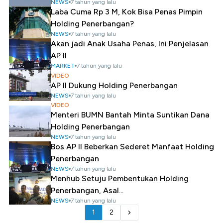
NEWS
7 tahun yang lalu
Laba Cuma Rp 3 M, Kok Bisa Penas Pimpin
Holding Penerbangan?
NEWS
7 tahun yang lalu
Akan jadi Anak Usaha Penas, Ini Penjelasan
AP II
MARKET
7 tahun yang lalu
VIDEO
AP II Dukung Holding Penerbangan
NEWS
7 tahun yang lalu
VIDEO
Menteri BUMN Bantah Minta Suntikan Dana
Holding Penerbangan
NEWS
7 tahun yang lalu
Bos AP II Beberkan Sederet Manfaat Holding
Penerbangan
NEWS
7 tahun yang lalu
Menhub Setuju Pembentukan Holding
Penerbangan, Asal...
NEWS
7 tahun yang lalu
1
2