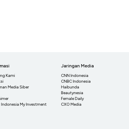
rmasi
Jaringan Media
ang Kami
CNN Indonesia
si
CNBC Indonesia
an Media Siber
Haibunda
Beautynesia
aimer
Female Daily
Indonesia My Investment
CXO Media