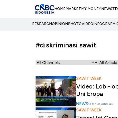
HOME
MARKET
MY MONEY
NEWS
TE
RESEARCH
OPINION
PHOTO
VIDEO
INFOGRAPHI
#diskriminasi sawit
SAWIT WEEK
Video: Lobi-lo
Uni Eropa
NEWS
3 tahun yang lalu
SAWIT WEEK