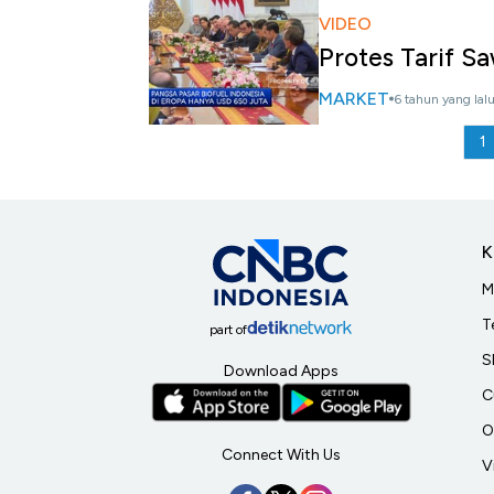
VIDEO
Protes Tarif S
MARKET
6 tahun yang lal
1
K
M
T
part of
S
Download Apps
C
O
Connect With Us
V