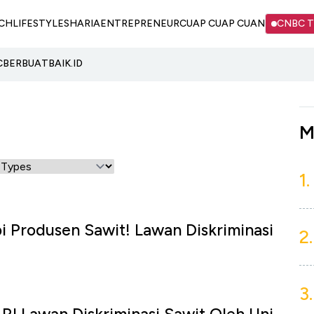
CH
LIFESTYLE
SHARIA
ENTREPRENEUR
CUAP CUAP CUAN
CNBC 
C
BERBUATBAIK.ID
M
1.
bi Produsen Sawit! Lawan Diskriminasi
2.
3.