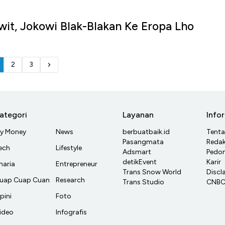
awit, Jokowi Blak-Blakan Ke Eropa Lho
u
2
3
ategori
Layanan
Info
y Money
News
berbuatbaik.id
Tent
Pasangmata
Redak
ech
Lifestyle
Adsmart
Pedom
detikEvent
Karir
haria
Entrepreneur
Trans Snow World
Discl
uap Cuap Cuan
Research
Trans Studio
CNBC 
pini
Foto
ideo
Infografis