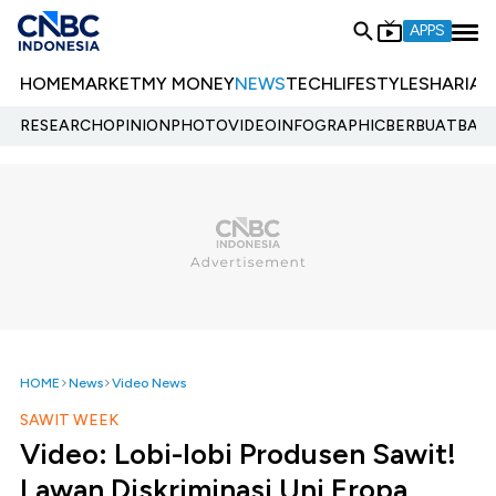
APPS
HOME
MARKET
MY MONEY
NEWS
TECH
LIFESTYLE
SHARIA
E
RESEARCH
OPINION
PHOTO
VIDEO
INFOGRAPHIC
BERBUATBAIK.
HOME
News
Video News
SAWIT WEEK
Video: Lobi-lobi Produsen Sawit!
Lawan Diskriminasi Uni Eropa