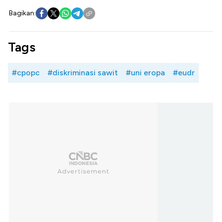
Bagikan:
Tags
#cpopc
#diskriminasi sawit
#uni eropa
#eudr