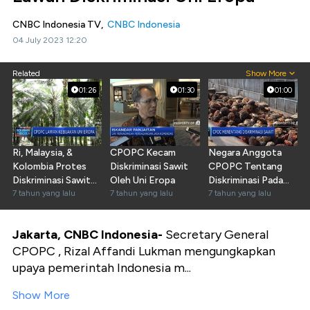
CNBC Indonesia TV,
CNBC Indonesia
04 July 2023 12:20
Related
Show More
01:26
01:30
01:00
Ri, Malaysia, &
CPOPC Kecam
Negara Anggota
Kolombia Protes
Diskriminasi Sawit
CPOPC Tentang
Diskriminasi Sawit
Oleh Uni Eropa
Diskriminasi Pada
oleh Eropa
7 tahun yang lalu
7 tahun yang lalu
Sawit
7 tahun yang lalu
Jakarta, CNBC Indonesia-
Secretary General
CPOPC , Rizal Affandi Lukman mengungkapkan
upaya pemerintah Indonesia m...
Show More