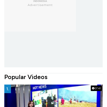
Popular Videos
1.
07:41