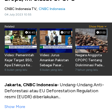
CNBC Indonesia TV,
CNBC Indonesia
04 July 2023 10:55
Related
Show More
06:45
07:57
01:00
Video: Pemerintah
Video: Jurus
Negara Anggota
Kejar Target B50,
Amankan Pakistan
CPOPC Tentang
Apa Efeknya Ke
Sebagai Pasar
Diskriminasi Pada
Ekspor Sawit RI?
6 bulan yang lalu
Terbesar Ke-3
6 bulan yang lalu
Sawit
7 tahun yang lalu
Sawit RI
Jakarta, CNBC Indonesia-
Undang-Undang Anti-
Deforestasi atau EU Deforestation Regulation
resmi (EUDR) diberlakukan...
Show More