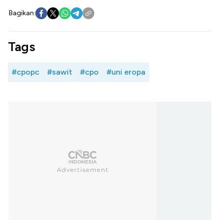
Bagikan:
Tags
#cpopc
#sawit
#cpo
#uni eropa