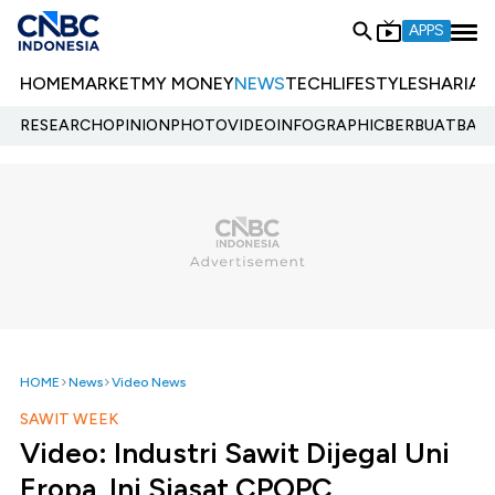
APPS
HOME
MARKET
MY MONEY
NEWS
TECH
LIFESTYLE
SHARIA
E
RESEARCH
OPINION
PHOTO
VIDEO
INFOGRAPHIC
BERBUATBAIK.
HOME
News
Video News
SAWIT WEEK
Video: Industri Sawit Dijegal Uni
Eropa, Ini Siasat CPOPC