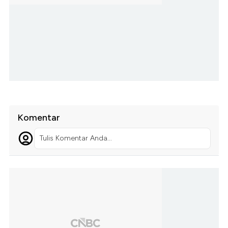
Komentar
Tulis Komentar Anda...