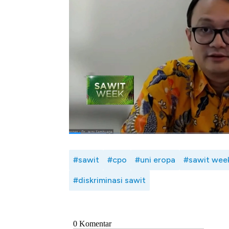
pemerintah dalam menjaga kinerja ekspor
perjanjian dagang & akses pasar. Selain
diskriminasi sawit oleh Uni Eropa lewat u
turunannya.
Selengkapnya simak paparan Wakil Menter
CNBC
Indonesia (Selasa, 27/06/2023)
Bagikan:
#sawit
#cpo
#uni eropa
#sawit wee
#diskriminasi sawit