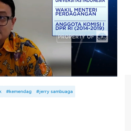
 CPO melalui optimalisasi misi dagang, pemanfaatan
 itu pemerintah juga mempersiapkan upaya menghadapi
paya sosialisasi & diplomasi terkait produk sawit dan
i Perdagangan RI, Jerry Sambuaga dalam Sawit Week,
k
#kemendag
#jerry sambuaga