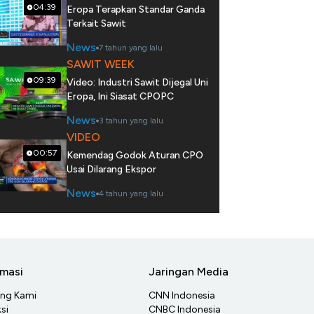
04:39
Eropa Terapkan Standar Ganda
Terkait Sawit
News
7 tahun yang lalu
SAWIT WEEK
09:39
Video: Industri Sawit Dijegal Uni
Eropa, Ini Siasat CPOPC
News
3 tahun yang lalu
VIDEO
00:57
Kemendag Godok Aturan CPO
Usai Dilarang Ekspor
News
4 tahun yang lalu
rmasi
Jaringan Media
ang Kami
CNN Indonesia
si
CNBC Indonesia