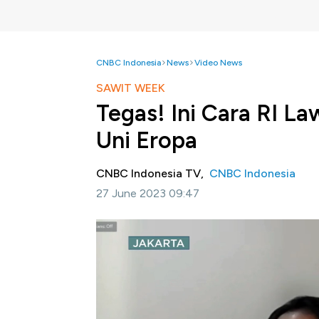
CNBC Indonesia
News
Video News
SAWIT WEEK
Tegas! Ini Cara RI La
Uni Eropa
CNBC Indonesia TV,
CNBC Indonesia
27 June 2023 09:47
Jakarta, CNBC Indonesia-
Pemerintah ter
turunan yang telah menjadi penopang perek
terkait diskriminasi hingga tuduhan sawit m
seperti Uni Eropa.
Wakil Menteri Perdagangan RI, Jerry 