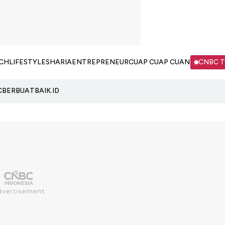
CH
LIFESTYLE
SHARIA
ENTREPRENEUR
CUAP CUAP CUAN
CNBC 
C
BERBUATBAIK.ID