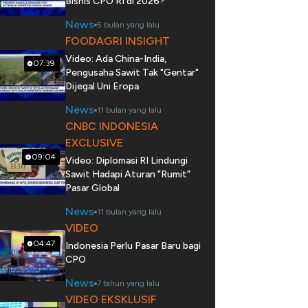
Bisnis CPO RI di 2026?
News
5 bulan yang lalu
FOODAGRI INSIGHT
Video: Ada China-India,
07:39
Pengusaha Sawit Tak "Gentar"
Dijegal Uni Eropa
News
11 bulan yang lalu
CNBC INDONESIA
EXCLUSIVE
09:04
Video: Diplomasi RI Lindungi
Sawit Hadapi Aturan "Rumit"
Pasar Global
News
11 bulan yang lalu
VIDEO
04:47
Indonesia Perlu Pasar Baru bagi
CPO
News
7 tahun yang lalu
VIDEO EKSKLUSIF