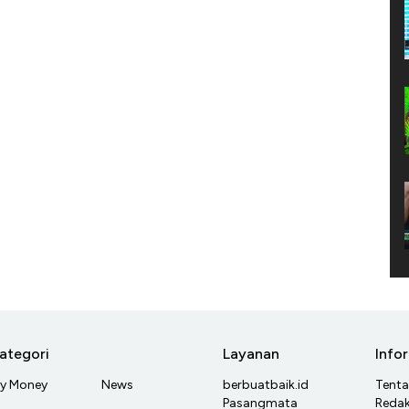
ategori
Layanan
Info
y Money
News
berbuatbaik.id
Tent
Pasangmata
Redak