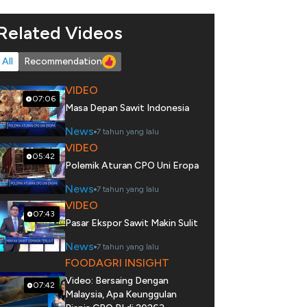
Related Videos
All
Recommendation
VIDEO
07:06
Masa Depan Sawit Indonesia
News
7 tahun yang lalu
VIDEO
05:42
Polemik Aturan CPO Uni Eropa
News
7 tahun yang lalu
VIDEO
07:43
Pasar Ekspor Sawit Makin Sulit
News
7 tahun yang lalu
FOODAGRI INSIGHT
Video: Bersaing Dengan
07:42
Malaysia, Apa Keunggulan