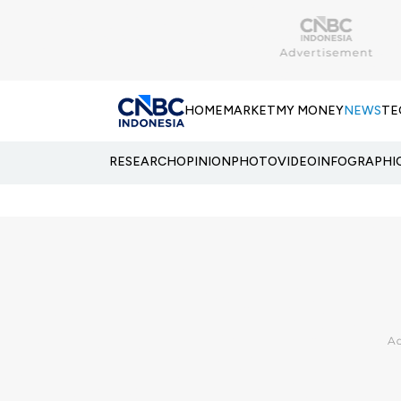
HOME
MARKET
MY MONEY
NEWS
TE
RESEARCH
OPINION
PHOTO
VIDEO
INFOGRAPHI