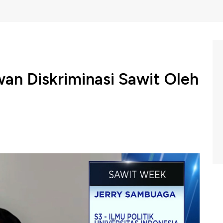
wan Diskriminasi Sawit Oleh
us mendorong perluasan ekspor produk sawit dan
onomian nasional di tengah berbagai hambatan global
erusak lingkungan yang dilakukan negara tujuan ekspor
Sambuaga dalam paparannya mengungkapkan langkah