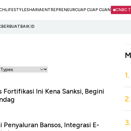
CH
LIFESTYLE
SHARIA
ENTREPRENEUR
CUAP CUAP CUAN
CNBC 
C
BERBUATBAIK.ID
M
1.
 Fortifikasi Ini Kena Sanksi, Begini
2.
ndag
3.
 Penyaluran Bansos, Integrasi E-