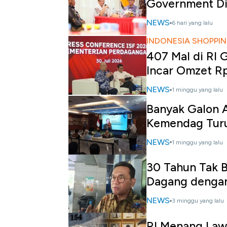
Government D
NEWS
6 hari yang lalu
INDONESIA SHOPPIN
407 Mal di RI 
Incar Omzet R
NEWS
1 minggu yang lalu
Banyak Galon A
Kemendag Tur
NEWS
1 minggu yang lalu
30 Tahun Tak B
Dagang denga
NEWS
3 minggu yang lalu
RI Menang Law