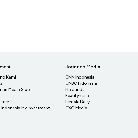
rmasi
Jaringan Media
ang Kami
CNN Indonesia
si
CNBC Indonesia
an Media Siber
Haibunda
Beautynesia
aimer
Female Daily
Indonesia My Investment
CXO Media