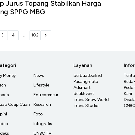
 Jurus Topang Stabilkan Harga
eng SPPG MBG
3
4
...
102
ategori
Layanan
Info
y Money
News
berbuatbaik.id
Tent
Pasangmata
Redak
ech
Lifestyle
Adsmart
Pedom
detikEvent
Karir
haria
Entrepreneur
Trans Snow World
Discl
uap Cuap Cuan
Research
Trans Studio
CNBC 
pini
Foto
ideo
Infografis
ndeks
CNBC TV