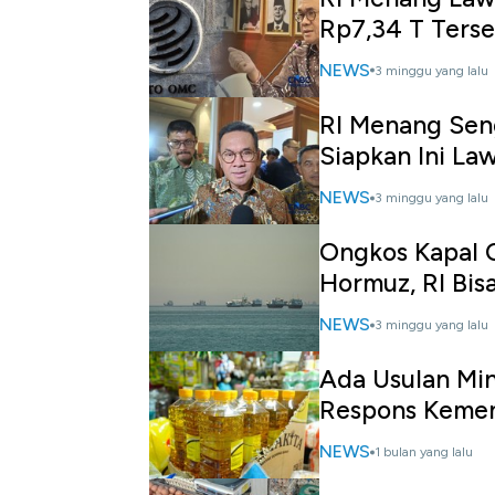
Rp7,34 T Ters
NEWS
3 minggu yang lalu
RI Menang Sen
Siapkan Ini La
NEWS
3 minggu yang lalu
Ongkos Kapal C
Hormuz, RI Bis
NEWS
3 minggu yang lalu
Ada Usulan Min
Respons Keme
NEWS
1 bulan yang lalu