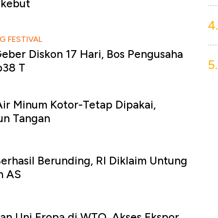
ikebut
4.
G FESTIVAL
Geber Diskon 17 Hari, Bos Pengusaha
5.
p38 T
ir Minum Kotor-Tetap Dipakai,
un Tangan
erhasil Berunding, RI Diklaim Untung
n AS
an Uni Eropa di WTO, Akses Ekspor