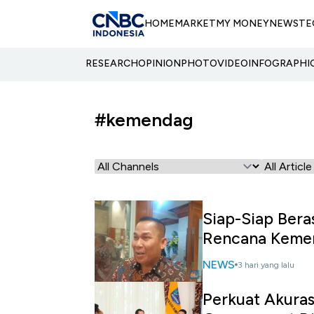
HOME
MARKET
MY MONEY
NEWS
TE
RESEARCH
OPINION
PHOTO
VIDEO
INFOGRAPHI
#kemendag
Siap-Siap Beras
Rencana Keme
NEWS
3 hari yang lalu
Perkuat Akurasi