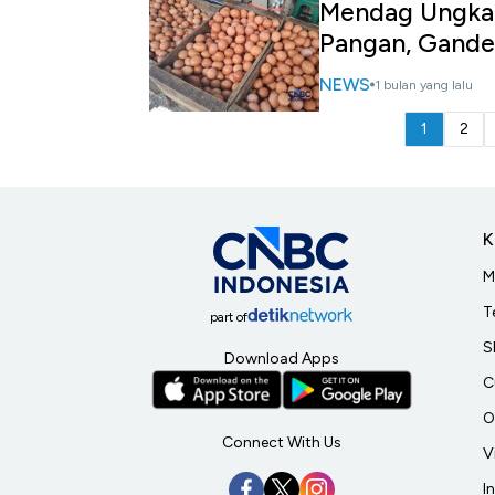
Mendag Ungkap
Pangan, Gand
NEWS
1 bulan yang lalu
1
2
K
M
T
part of
S
Download Apps
C
O
Connect With Us
V
I