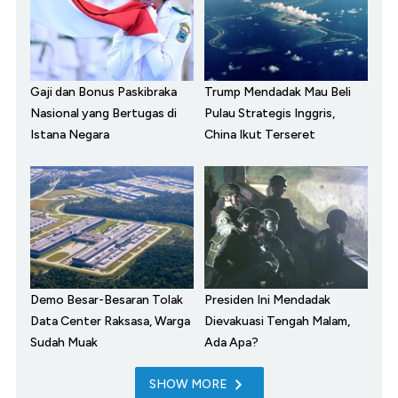
Gaji dan Bonus Paskibraka
Trump Mendadak Mau Beli
Nasional yang Bertugas di
Pulau Strategis Inggris,
Istana Negara
China Ikut Terseret
Demo Besar-Besaran Tolak
Presiden Ini Mendadak
Data Center Raksasa, Warga
Dievakuasi Tengah Malam,
Sudah Muak
Ada Apa?
SHOW MORE