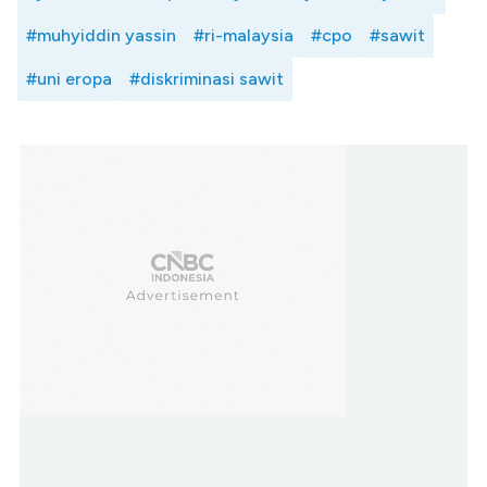
#muhyiddin yassin
#ri-malaysia
#cpo
#sawit
#uni eropa
#diskriminasi sawit