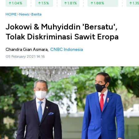
1.04
%
1.5
%
1.81
%
1.88
%
1.3
HOME
News
Berita
Jokowi & Muhyiddin 'Bersatu',
Tolak Diskriminasi Sawit Eropa
Chandra Gian Asmara,
CNBC Indonesia
05 February 2021 14:16