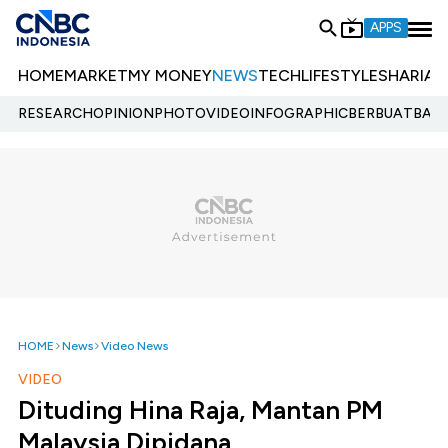
APPS
HOME
MARKET
MY MONEY
NEWS
TECH
LIFESTYLE
SHARIA
E
RESEARCH
OPINION
PHOTO
VIDEO
INFOGRAPHIC
BERBUATBAIK.
HOME
News
Video News
VIDEO
Dituding Hina Raja, Mantan PM
Malaysia Dipidana