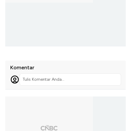
Komentar
Tulis Komentar Anda...