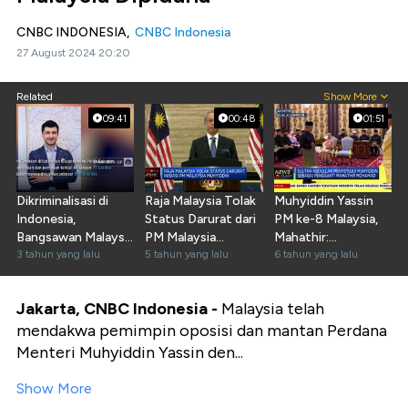
CNBC INDONESIA,
CNBC Indonesia
27 August 2024 20:20
Related
Show More
09:41
00:48
01:51
Dikriminalisasi di
Raja Malaysia Tolak
Muhyiddin Yassin
Indonesia,
Status Darurat dari
PM ke-8 Malaysia,
Bangsawan Malaysia
PM Malaysia
Mahathir:
Bersuara
3 tahun yang lalu
Muhyiddin
5 tahun yang lalu
Pengkhianat!
6 tahun yang lalu
Jakarta, CNBC Indonesia -
Malaysia telah
mendakwa pemimpin oposisi dan mantan Perdana
Menteri Muhyiddin Yassin den...
Show More