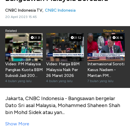
CNBC Indonesia TV,
CNBC Indonesia
20 April 2023 15:45
Related
Show More
01:31
01:52
06:16
Video: PM Malaysia
Video: Harga BBM
Internasional Soroti
Pangkas Kuota BBM
Malaysia Naik Per
Kasus Nadiem -
Subsidi Jadi 200
26 Maret 2026
Mantan PM
Liter per Bulan
4 bulan yang lalu
4 bulan yang lalu
Malaysia Dilarikan ke
7 bulan yang lalu
RS
Jakarta, CNBC Indonesia - Bangsawan bergelar
Dato Sri asal Malaysia, Mohammed Shaheen Shah
bin Mohd Sidek atau yan...
Show More