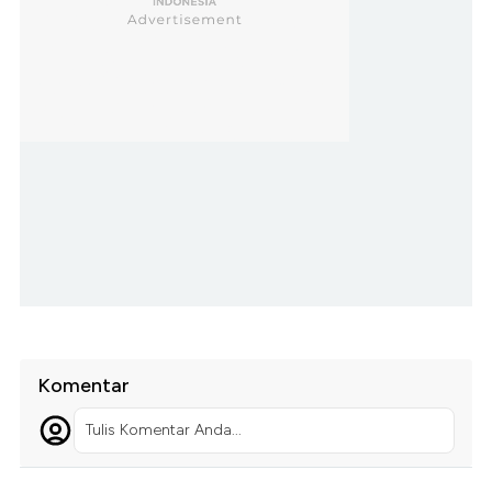
Komentar
Tulis Komentar Anda...