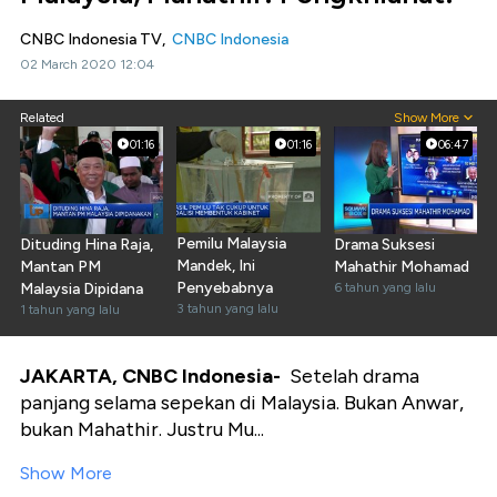
CNBC Indonesia TV,
CNBC Indonesia
02 March 2020 12:04
Related
Show More
01:16
01:16
06:47
Pemilu Malaysia
Dituding Hina Raja,
Drama Suksesi
Mandek, Ini
Mantan PM
Mahathir Mohamad
Penyebabnya
Malaysia Dipidana
6 tahun yang lalu
3 tahun yang lalu
1 tahun yang lalu
JAKARTA, CNBC Indonesia-
Setelah drama
panjang selama sepekan di Malaysia. Bukan Anwar,
bukan Mahathir. Justru Mu...
Show More