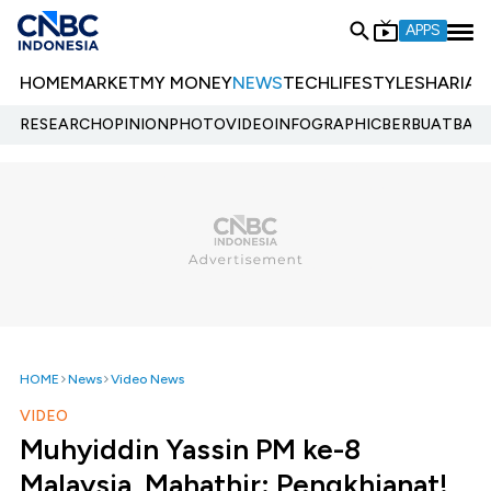
APPS
HOME
MARKET
MY MONEY
NEWS
TECH
LIFESTYLE
SHARIA
E
RESEARCH
OPINION
PHOTO
VIDEO
INFOGRAPHIC
BERBUATBAIK.
HOME
News
Video News
VIDEO
Muhyiddin Yassin PM ke-8
Malaysia, Mahathir: Pengkhianat!