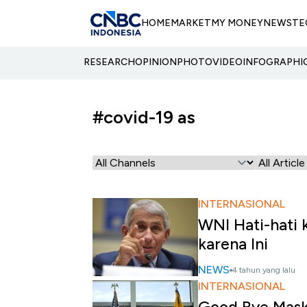
HOME
MARKET
MY MONEY
NEWS
TE
RESEARCH
OPINION
PHOTO
VIDEO
INFOGRAPHI
#covid-19 as
INTERNASIONAL
WNI Hati-hati 
karena Ini
NEWS
4 tahun yang lalu
INTERNASIONAL