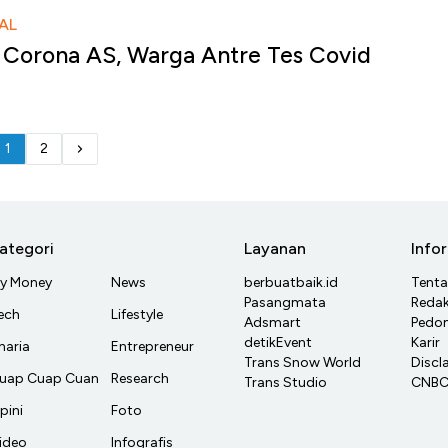
AL
 Corona AS, Warga Antre Tes Covid
1
2
ategori
Layanan
Info
y Money
News
berbuatbaik.id
Tent
Pasangmata
Redak
ech
Lifestyle
Adsmart
Pedom
detikEvent
Karir
haria
Entrepreneur
Trans Snow World
Discl
uap Cuap Cuan
Research
Trans Studio
CNBC 
pini
Foto
ideo
Infografis