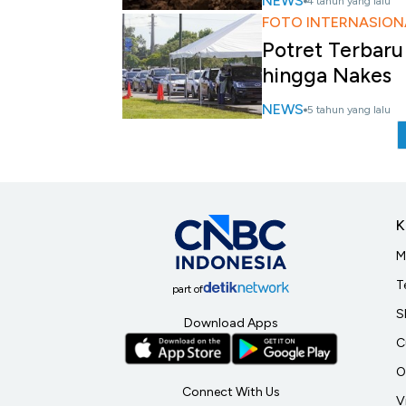
NEWS
4 tahun yang lalu
FOTO INTERNASION
Potret Terbaru
hingga Nakes
NEWS
5 tahun yang lalu
K
M
T
part of
S
Download Apps
C
O
Connect With Us
V