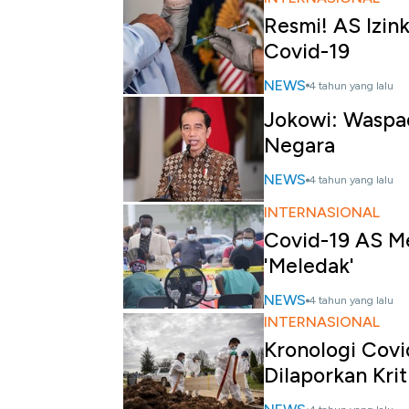
Resmi! AS Izin
Covid-19
NEWS
4 tahun yang lalu
Jokowi: Waspad
Negara
NEWS
4 tahun yang lalu
INTERNASIONAL
Covid-19 AS M
'Meledak'
NEWS
4 tahun yang lalu
INTERNASIONAL
Kronologi Cov
Dilaporkan Krit