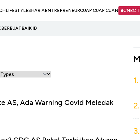
CH
LIFESTYLE
SHARIA
ENTREPRENEUR
CUAP CUAP CUAN
CNBC 
C
BERBUATBAIK.ID
M
1.
ke AS, Ada Warning Covid Meledak
2.
3.