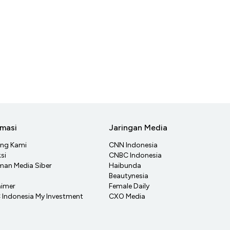
rmasi
Jaringan Media
ang Kami
CNN Indonesia
si
CNBC Indonesia
an Media Siber
Haibunda
Beautynesia
aimer
Female Daily
Indonesia My Investment
CXO Media