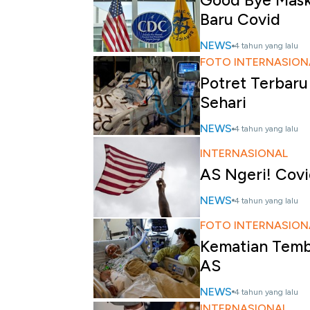
Good Bye Mask
Baru Covid
NEWS
4 tahun yang lalu
FOTO INTERNASION
Potret Terbaru
Sehari
NEWS
4 tahun yang lalu
INTERNASIONAL
AS Ngeri! Covid
NEWS
4 tahun yang lalu
FOTO INTERNASION
Kematian Tembu
AS
NEWS
4 tahun yang lalu
INTERNASIONAL