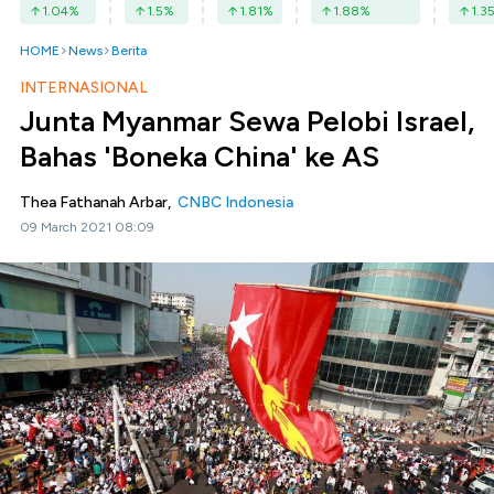
1.04
%
1.5
%
1.81
%
1.88
%
1.3
HOME
News
Berita
INTERNASIONAL
Junta Myanmar Sewa Pelobi Israel,
Bahas 'Boneka China' ke AS
Thea Fathanah Arbar,
CNBC Indonesia
09 March 2021 08:09