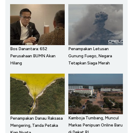
Bos Danantara: 652
Penampakan Letusan
Perusahaan BUMN Akan
Gunung Fuego, Negara
Hilang
Tetapkan Siaga Merah
Kamboja Tumbang, Muncul
Penampakan Danau Raksasa
Markas Penipuan Online Baru
Mengering, Tanda Petaka
di Dekat RI
Kian Nyata