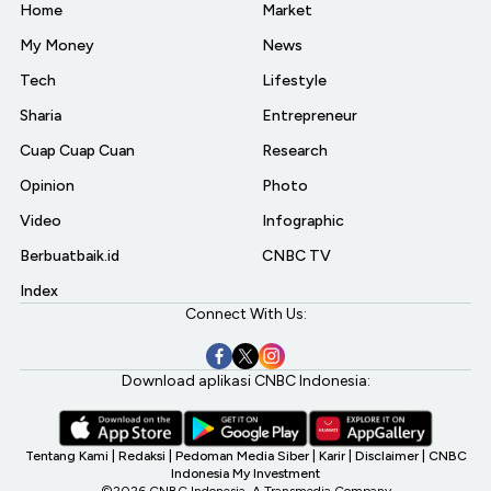
Home
Market
My Money
News
Tech
Lifestyle
Sharia
Entrepreneur
Cuap Cuap Cuan
Research
Opinion
Photo
Video
Infographic
Berbuatbaik.id
CNBC TV
Index
Connect With Us:
Download aplikasi CNBC Indonesia:
Tentang Kami
|
Redaksi
|
Pedoman Media Siber
|
Karir
|
Disclaimer
|
CNBC
Indonesia My Investment
©2026 CNBC Indonesia, A Transmedia Company