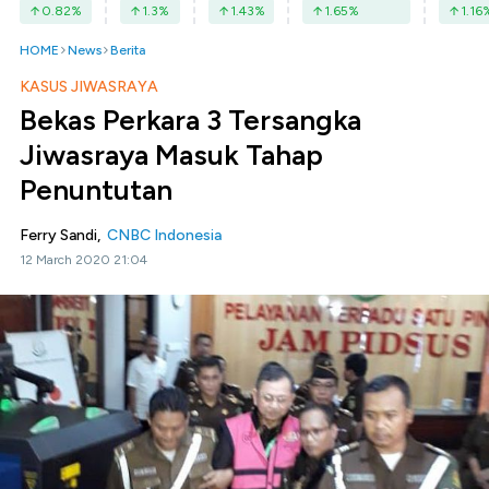
0.82
%
1.3
%
1.43
%
1.65
%
1.16
HOME
News
Berita
KASUS JIWASRAYA
Bekas Perkara 3 Tersangka
Jiwasraya Masuk Tahap
Penuntutan
Ferry Sandi,
CNBC Indonesia
12 March 2020 21:04