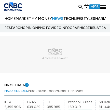
APPS
HOME
MARKET
MY MONEY
NEWS
TECH
LIFESTYLE
SHARIA
E
RESEARCH
OPINION
PHOTO
VIDEO
INFOGRAPHIC
BERBUATBAIK.
MARKET DATA
MAJOR INDEXES
INDO-FX
USD-FX
COMMODITIES
BONDS
IHSG
LQ45
JII
Pefindo i-Grade
Sri-Keh
6,395.906
639.029
385.985
160.019
311.44