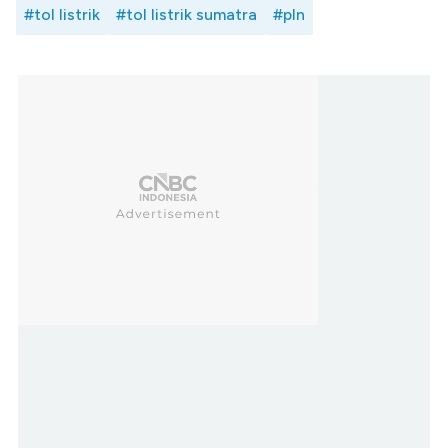
#tol listrik
#tol listrik sumatra
#pln