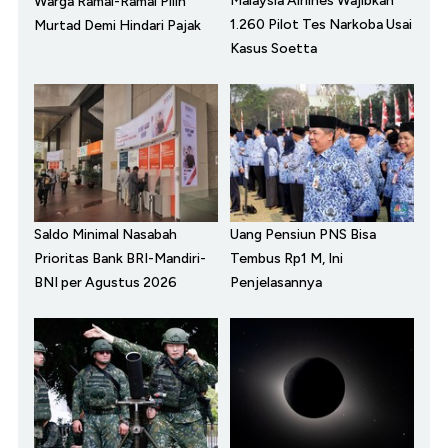
Malaysia Airlines Wajibkan
Warga Ramai-Ramai Pilih
1.260 Pilot Tes Narkoba Usai
Murtad Demi Hindari Pajak
Kasus Soetta
Saldo Minimal Nasabah
Uang Pensiun PNS Bisa
Prioritas Bank BRI-Mandiri-
Tembus Rp1 M, Ini
BNI per Agustus 2026
Penjelasannya