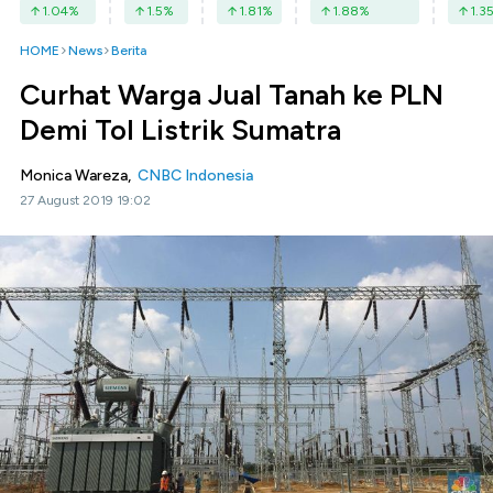
1.04
%
1.5
%
1.81
%
1.88
%
1.3
HOME
News
Berita
Curhat Warga Jual Tanah ke PLN
Demi Tol Listrik Sumatra
Monica Wareza,
CNBC Indonesia
27 August 2019 19:02