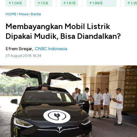
1.04
%
1.5
%
1.81
%
1.88
%
1.3
HOME
News
Berita
Membayangkan Mobil Listrik
Dipakai Mudik, Bisa Diandalkan?
Efrem Siregar,
CNBC Indonesia
27 August 2019 16:34