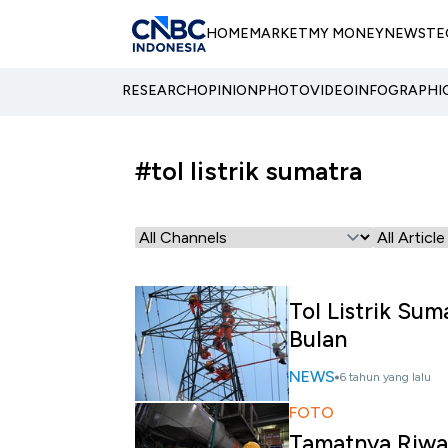
HOME
MARKET
MY MONEY
NEWS
TE
RESEARCH
OPINION
PHOTO
VIDEO
INFOGRAPHI
#tol listrik sumatra
Tol Listrik Su
Bulan
NEWS
6 tahun yang lalu
FOTO
Tamatnya Riwa