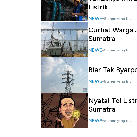
Listrik
NEWS
6 tahun yang lalu
Curhat Warga J
Sumatra
NEWS
6 tahun yang lalu
Biar Tak Byarp
NEWS
6 tahun yang lalu
Nyata! Tol Lis
Sumatra
NEWS
6 tahun yang lalu