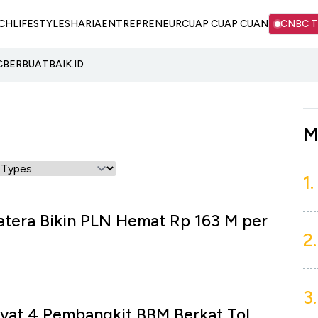
CH
LIFESTYLE
SHARIA
ENTREPRENEUR
CUAP CUAP CUAN
CNBC 
C
BERBUATBAIK.ID
M
1.
matera Bikin PLN Hemat Rp 163 M per
2.
3.
yat 4 Pembangkit BBM Berkat Tol