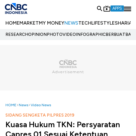
APPS
HOME
MARKET
MY MONEY
NEWS
TECH
LIFESTYLE
SHARIA
E
RESEARCH
OPINION
PHOTO
VIDEO
INFOGRAPHIC
BERBUATBAIK.
HOME
News
Video News
SIDANG SENGKETA PILPRES 2019
Kuasa Hukum TKN: Persyaratan
Capres 01 Sesuai Ketentuan