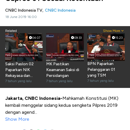
CNBC Indonesia TV,
CNBC Indonesia
18 June 2019 16:00
Related
Show More
04:07
09:33
15:23
BPN Paparkan
Saksi Paslon 02
MK Pastikan
Pelanggaran 01
Paparkan NIK
Keamanan Saksi di
yang TSM
Rekayasa dan
Persidangan
7 tahun yang lalu
Pemilih Ganda
7 tahun yang lalu
7 tahun yang lalu
Jakarta, CNBC Indonesia-
Mahkamah Konstitusi (MK)
kembali menggelar sidang kedua sengketa Pilpres 2019
dengan agend...
Show More