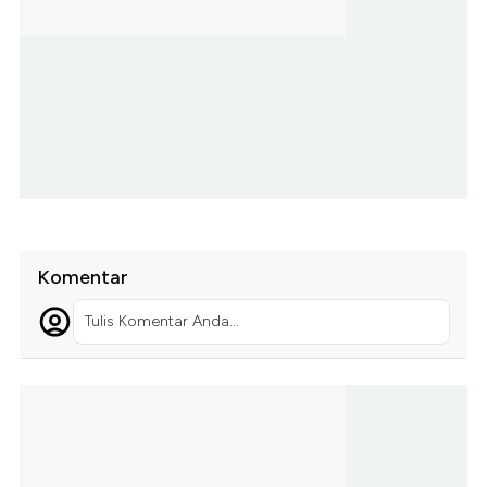
Komentar
Tulis Komentar Anda...