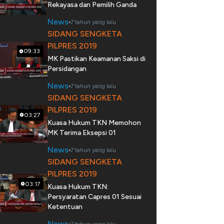
Rekayasa dan Pemilih Ganda
News
7 tahun yang lalu
SIDANG SENGKETA
PILPRES 2019
09:33
MK Pastikan Keamanan Saksi di
Persidangan
News
7 tahun yang lalu
SIDANG SENGKETA
PILPRES 2019
03:27
Kuasa Hukum TKN Memohon
MK Terima Eksepsi 01
News
7 tahun yang lalu
SIDANG SENGKETA
PILPRES 2019
03:17
Kuasa Hukum TKN:
Persyaratan Capres 01 Sesuai
Ketentuan
News