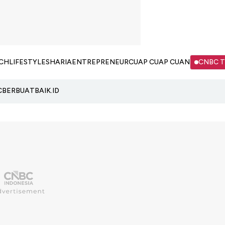
CH
LIFESTYLE
SHARIA
ENTREPRENEUR
CUAP CUAP CUAN
CNBC 
C
BERBUATBAIK.ID