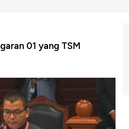
garan 01 yang TSM
tusi (MK) hari ini (14/6) menggelar sidang perdana
riksaan pendahuluan dari pemohon. Tim kuasa BPN
an materi gugatan yang berisi pelanggaran yang
istematis, dan massif.
ng sengketa pilpres 2019 dalam Squawk Box, CNBC