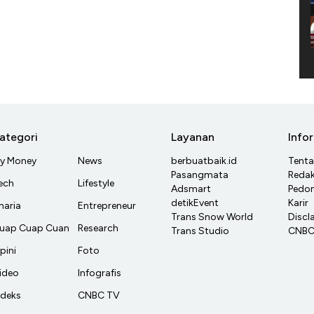
ategori
Layanan
Info
y Money
News
berbuatbaik.id
Tent
Pasangmata
Redak
ech
Lifestyle
Adsmart
Pedom
detikEvent
Karir
haria
Entrepreneur
Trans Snow World
Discl
uap Cuap Cuan
Research
Trans Studio
CNBC 
pini
Foto
ideo
Infografis
ndeks
CNBC TV