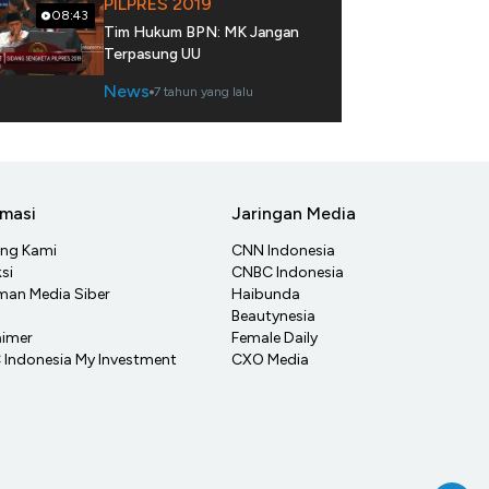
PILPRES 2019
08:43
Tim Hukum BPN: MK Jangan
Terpasung UU
News
7 tahun yang lalu
rmasi
Jaringan Media
ang Kami
CNN Indonesia
si
CNBC Indonesia
an Media Siber
Haibunda
Beautynesia
aimer
Female Daily
Indonesia My Investment
CXO Media