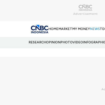
HOME
MARKET
MY MONEY
NEWS
TE
RESEARCH
OPINION
PHOTO
VIDEO
INFOGRAPHI