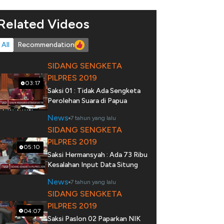
Related Videos
All
Recommendation
SIDANG SENGKETA
PILPRES 2019
03:17
Saksi 01 : Tidak Ada Sengketa
Perolehan Suara di Papua
News
7 tahun yang lalu
SIDANG SENGKETA
PILPRES 2019
05:10
Saksi Hermansyah : Ada 73 Ribu
Kesalahan Input Data Situng
News
7 tahun yang lalu
SIDANG SENGKETA
PILPRES 2019
04:07
Saksi Paslon 02 Paparkan NIK