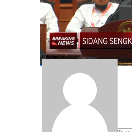
Bagikan:
#sengketa pilpres
#mk
#pemilu
#den