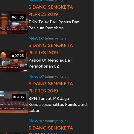
7 tahun yang lalu
SIDANG SENGKETA
PILPRES 2019
04:35
TKN Tolak Dalil Posita Dan
Petitum Pemohon
News
7 tahun yang lalu
SIDANG SENGKETA
PILPRES 2019
07:25
Paslon 01 Menolak Dalil
Permohonan 02
News
7 tahun yang lalu
SIDANG SENGKETA
PILPRES 2019
14:15
BPN Tuntut MK Jaga
Konstitusionalitas Pemilu Jurdil
Luber
News
7 tahun yang lalu
SIDANG SENGKETA