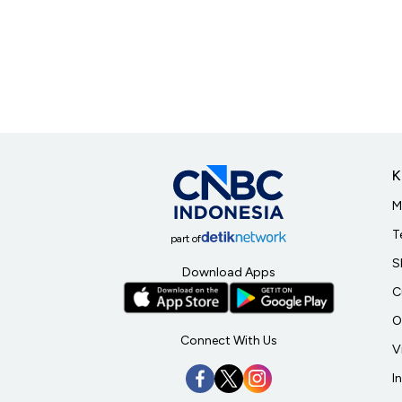
K
M
T
part of
S
Download Apps
C
O
Connect With Us
V
I