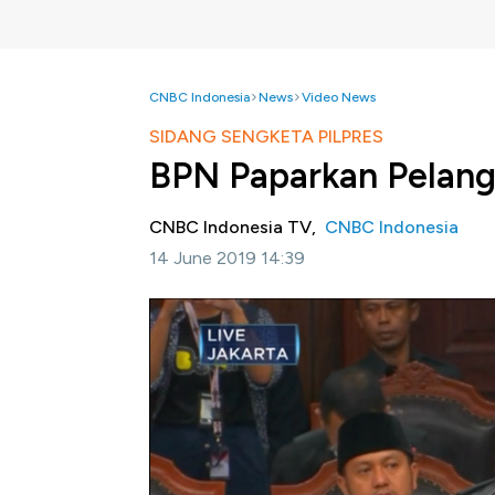
CNBC Indonesia
News
Video News
SIDANG SENGKETA PILPRES
BPN Paparkan Pelang
CNBC Indonesia TV,
CNBC Indonesia
14 June 2019 14:39
Jakarta, CNBC Indonesia-
Mahkamah Konsti
sengketa Pilpres 2019 dengan agenda peme
nomer urut 02, Denny Indrayana menyampaik
dilakukan oleh paslon 01 yang terstruktur, s
Selengkapnya saksikan breaking news sida
Indonesia (Jum'at, 14/6/2019)