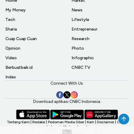
Home
Market
My Money
News
Tech
Lifestyle
Sharia
Entrepreneur
Cuap Cuap Cuan
Research
Opinion
Photo
Video
Infographic
Berbuatbaik.id
CNBC TV
Index
Connect With Us:
Download aplikasi CNBC Indonesia:
Tentang Kami
|
Redaksi
|
Pedoman Media Siber
|
Karir
|
Disclaimer
|
CNBC
Indonesia My Investment
©2026 CNBC Indonesia, A Transmedia Company