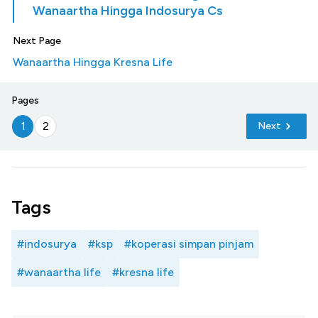
Wanaartha Hingga Indosurya Cs
Next Page
Wanaartha Hingga Kresna Life
Pages
1
2
Next
Tags
#indosurya
#ksp
#koperasi simpan pinjam
#wanaartha life
#kresna life