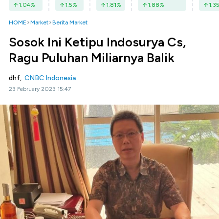
1.04
%
1.5
%
1.81
%
1.88
%
1.3
HOME
Market
Berita Market
Sosok Ini Ketipu Indosurya Cs,
Ragu Puluhan Miliarnya Balik
dhf,
CNBC Indonesia
23 February 2023 15:47