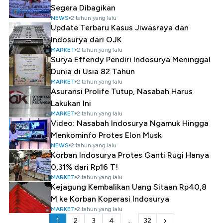
Segera Dibagikan
NEWS
2 tahun yang lalu
Update Terbaru Kasus Jiwasraya dan
Indosurya dari OJK
MARKET
2 tahun yang lalu
Surya Effendy Pendiri Indosurya Meninggal
Dunia di Usia 82 Tahun
MARKET
2 tahun yang lalu
Asuransi Prolife Tutup, Nasabah Harus
Lakukan Ini
MARKET
2 tahun yang lalu
Video: Nasabah Indosurya Ngamuk Hingga
Menkominfo Protes Elon Musk
NEWS
2 tahun yang lalu
Korban Indosurya Protes Ganti Rugi Hanya
0,31% dari Rp16 T!
MARKET
2 tahun yang lalu
Kejagung Kembalikan Uang Sitaan Rp40,8
M ke Korban Koperasi Indosurya
MARKET
2 tahun yang lalu
1
2
3
4
...
32