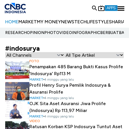
APPS
HOME
MARKET
MY MONEY
NEWS
TECH
LIFESTYLE
SHARIA
E
RESEARCH
OPINION
PHOTO
VIDEO
INFOGRAPHIC
BERBUATBAIK.
#indosurya
FOTO
Penampakan 485 Barang Bukti Kasus Prolife
'Indosurya' Rp113 M
MARKET
4 minggu yang lalu
Profil Henry Surya Pemilik Indosurya &
Asuransi Prolife
MARKET
4 minggu yang lalu
OJK Sita Aset Asuransi Jiwa Prolife
(Indosurya) Rp 113,97 Miliar
MARKET
4 minggu yang lalu
VIDEO
Ratusan Korban KSP Indosurya Tuntut Aset