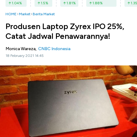
1.04
%
1.5
%
1.81
%
1.88
%
1.3
HOME
Market
Berita Market
Produsen Laptop Zyrex IPO 25%,
Catat Jadwal Penawarannya!
Monica Wareza,
CNBC Indonesia
18 February 2021 14:45