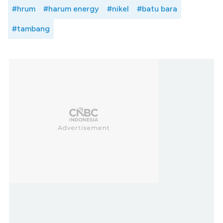
#hrum
#harum energy
#nikel
#batu bara
#tambang