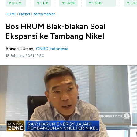
0.71
%
1.11
%
1.48
%
1.33
%
1.01
HOME
Market
Berita Market
Bos HRUM Blak-blakan Soal
Ekspansi ke Tambang Nikel
Anisatul Umah,
CNBC Indonesia
18 February 2021 12:50